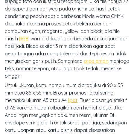
supaya foto dan ilustrasi tetap tajam. Jika file hanya 72
dpi seperti gambar web pada umumnya, hasil cetak
cenderung pecah saat diperbesar. Mode warna CMYK
digunakan karena proses cetak bekerja dengan
campuran cyan, magenta, yellow, dan black; bila file
masih
RGB
, warna di layar bisa berbeda cukup jauh dari
hasil jadi. Bleed sekitar 3 mm diperlukan agar saat
pemotongan ada ruang toleransi dan tepi desain tidak
menyisakan garis putih. Sementara
area aman
menjaga
teks, nomor telepon, atau logo tidak terlalu mepet ke
pinggir.
Untuk ukuran, kartu nama umum diproduksi di 90 x 55
mm atau 85 x 55 mm. Brosur promosi lokal sering
memakai ukuran A5 atau A4
lipat
. Flyer biasanya efektif
di A5 karena mudah dibagikan dan hemat biaya. Jika
Anda ingin menyiapkan dokumen resmi, ukuran DL
envelope sering dipilih untuk surat lipat tiga, sedangkan
kartu ucapan atau kartu bisnis dapat disesuaikan