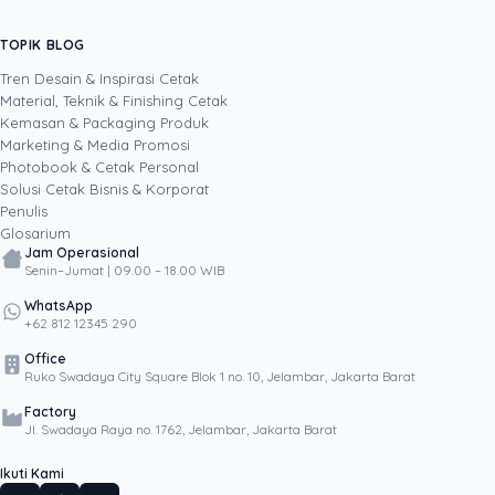
kemasan produk. Dengan pendekatan
sistematis dan berorientasi hasil, ia menulis
TOPIK BLOG
SHARE POST:
berdasarkan pengalaman langsung
mengeksekusi proyek cetak, sehingga setiap
Tren Desain & Inspirasi Cetak
strategi yang ia bagikan teruji di lapangan dan
Material, Teknik & Finishing Cetak
selaras dengan tujuan bisnis.
Kemasan & Packaging Produk
Marketing & Media Promosi
Photobook & Cetak Personal
Popular
Solusi Cetak Bisnis & Korporat
Penulis
Glosarium
Jam Operasional
Senin–Jumat | 09.00 – 18.00 WIB
WhatsApp
+62 812 12345 290
Office
Ruko Swadaya City Square Blok 1 no. 10, Jelambar, Jakarta Barat
Factory
Jl. Swadaya Raya no. 1762, Jelambar, Jakarta Barat
Ikuti Kami