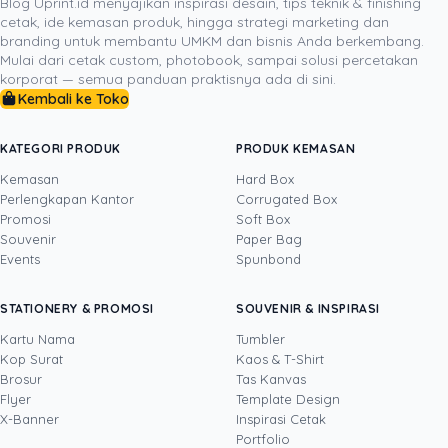
Blog Uprint.id menyajikan inspirasi desain, tips teknik & finishing
cetak, ide kemasan produk, hingga strategi marketing dan
kartu nama, brosur, stiker label, nota, atau
cetak
branding untuk membantu UMKM dan bisnis Anda berkembang.
amplop kartu untuk keperluan bisnis
yang sesuai
Mulai dari cetak custom, photobook, sampai solusi percetakan
dengan jenis usaha. Dengan pilihan media yang tepat,
korporat — semua panduan praktisnya ada di sini.
bisnis rumahan akan terlihat lebih siap, lebih terpercaya,
Kembali ke Toko
dan lebih mudah berkembang dari tahap operasional
sederhana menuju usaha yang benar-benar matang.
KATEGORI PRODUK
PRODUK KEMASAN
Kemasan
Hard Box
Perlengkapan Kantor
Corrugated Box
Promosi
Soft Box
DITULIS OLEH
Souvenir
Paper Bag
Events
Spunbond
Steven NG
· Project Manager
Steven adalah praktisi marketing dengan
STATIONERY & PROMOSI
SOUVENIR & INSPIRASI
pengalaman lebih dari 8 tahun di bidang
project management. Sebagai Project Manager
Kartu Nama
Tumbler
Uprint.id, ia mengelola proyek pemasaran lintas
Kop Surat
Kaos & T-Shirt
Lihat profil →
Lihat semua penulis
fungsi dari tahap perencanaan hingga
Brosur
Tas Kanvas
penyelesaian, termasuk kampanye yang
Flyer
Template Design
memadukan kanal digital dengan material
X-Banner
Inspirasi Cetak
cetak seperti brosur, banner, kartu nama, dan
Portfolio