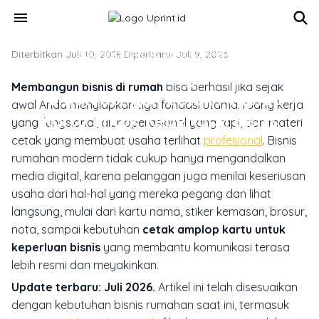
Skip to main content
menu
Diterbitkan Juli 10, 2018
SOLUSI CETAK BISNIS & KORPORAT
·
Diperbarui Juli 9, 2026
Cara Jitu Membangun Bisnis di
Membangun bisnis di rumah
bisa berhasil jika sejak
Rumah dengan Cetak Amplop
awal Anda menyiapkan tiga fondasi utama: ruang kerja
Kartu untuk Keperluan Bisnis
yang fungsional, alur operasional yang rapi, dan materi
cetak yang membuat usaha terlihat
profesional
. Bisnis
rumahan modern tidak cukup hanya mengandalkan
media digital, karena pelanggan juga menilai keseriusan
usaha dari hal-hal yang mereka pegang dan lihat
langsung, mulai dari kartu nama, stiker kemasan, brosur,
nota, sampai kebutuhan
cetak amplop kartu untuk
keperluan bisnis
yang membantu komunikasi terasa
lebih resmi dan meyakinkan.
Update terbaru: Juli 2026.
Artikel ini telah disesuaikan
dengan kebutuhan bisnis rumahan saat ini, termasuk