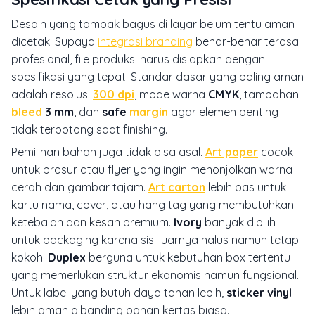
Desain yang tampak bagus di layar belum tentu aman
dicetak. Supaya
integrasi branding
benar-benar terasa
profesional, file produksi harus disiapkan dengan
spesifikasi yang tepat. Standar dasar yang paling aman
adalah resolusi
300 dpi
, mode warna
CMYK
, tambahan
bleed
3 mm
, dan
safe
margin
agar elemen penting
tidak terpotong saat finishing.
Pemilihan bahan juga tidak bisa asal.
Art paper
cocok
untuk brosur atau flyer yang ingin menonjolkan warna
cerah dan gambar tajam.
Art carton
lebih pas untuk
kartu nama, cover, atau hang tag yang membutuhkan
ketebalan dan kesan premium.
Ivory
banyak dipilih
untuk packaging karena sisi luarnya halus namun tetap
kokoh.
Duplex
berguna untuk kebutuhan box tertentu
yang memerlukan struktur ekonomis namun fungsional.
Untuk label yang butuh daya tahan lebih,
sticker vinyl
lebih aman dibanding bahan kertas biasa.