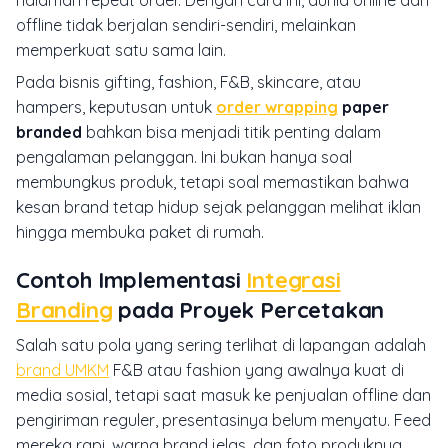
halaman repeat order. Dengan cara ini, dunia online dan
offline tidak berjalan sendiri-sendiri, melainkan
memperkuat satu sama lain.
Pada bisnis gifting, fashion, F&B, skincare, atau
hampers, keputusan untuk
order wrapping
paper
branded
bahkan bisa menjadi titik penting dalam
pengalaman pelanggan. Ini bukan hanya soal
membungkus produk, tetapi soal memastikan bahwa
kesan brand tetap hidup sejak pelanggan melihat iklan
hingga membuka paket di rumah.
Contoh Implementasi
Integrasi
Branding
pada Proyek Percetakan
Salah satu pola yang sering terlihat di lapangan adalah
brand UMKM
F&B atau fashion yang awalnya kuat di
media sosial, tetapi saat masuk ke penjualan offline dan
pengiriman reguler, presentasinya belum menyatu. Feed
mereka rapi, warna brand jelas, dan foto produknya