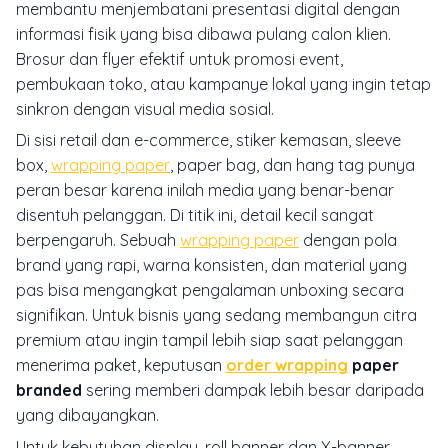
membantu menjembatani presentasi digital dengan
informasi fisik yang bisa dibawa pulang calon klien.
Brosur dan flyer efektif untuk promosi event,
pembukaan toko, atau kampanye lokal yang ingin tetap
sinkron dengan visual media sosial.
Di sisi retail dan e-commerce, stiker kemasan, sleeve
box,
wrapping paper
, paper bag, dan hang tag punya
peran besar karena inilah media yang benar-benar
disentuh pelanggan. Di titik ini, detail kecil sangat
berpengaruh. Sebuah
wrapping paper
dengan pola
brand yang rapi, warna konsisten, dan material yang
pas bisa mengangkat pengalaman unboxing secara
signifikan. Untuk bisnis yang sedang membangun citra
premium atau ingin tampil lebih siap saat pelanggan
menerima paket, keputusan
order wrapping
paper
branded
sering memberi dampak lebih besar daripada
yang dibayangkan.
Untuk kebutuhan display, roll banner dan X-banner