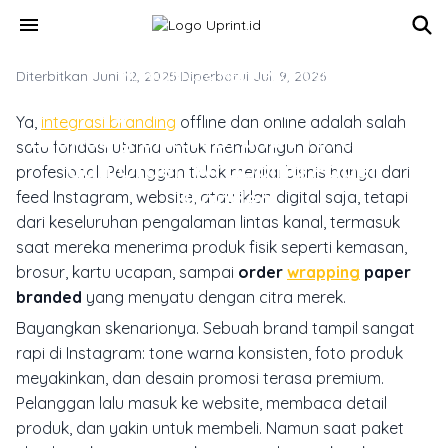
Skip to main content
menu
Diterbitkan Juni 12, 2025
MARKETING & MEDIA PROMOSI
·
Diperbarui Juli 9, 2026
Integrasi Offline dan Online
Ya,
integrasi branding
offline dan online adalah salah
Branding untuk Brand Profesional
satu fondasi utama untuk membangun brand
dan Order Wrapping Paper
profesional. Pelanggan tidak menilai bisnis hanya dari
Branded
feed Instagram, website, atau iklan digital saja, tetapi
dari keseluruhan pengalaman lintas kanal, termasuk
saat mereka menerima produk fisik seperti kemasan,
brosur, kartu ucapan, sampai
order
wrapping
paper
branded
yang menyatu dengan citra merek.
Bayangkan skenarionya. Sebuah brand tampil sangat
rapi di Instagram: tone warna konsisten, foto produk
meyakinkan, dan desain promosi terasa premium.
Pelanggan lalu masuk ke website, membaca detail
produk, dan yakin untuk membeli. Namun saat paket