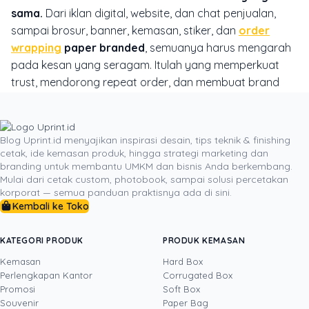
sama.
Dari iklan digital, website, dan chat penjualan,
sampai brosur, banner, kemasan, stiker, dan
order
wrapping
paper branded
, semuanya harus mengarah
pada kesan yang seragam. Itulah yang memperkuat
trust, mendorong repeat order, dan membuat brand
lebih kompetitif dalam jangka panjang.
Jika Anda ingin menyelaraskan desain digital dengan
kebutuhan cetak seperti brosur, kartu nama, kemasan,
Blog Uprint.id menyajikan inspirasi desain, tips teknik & finishing
cetak, ide kemasan produk, hingga strategi marketing dan
stiker, katalog, banner promosi, atau wrapping paper
branding untuk membantu UMKM dan bisnis Anda berkembang.
branded, langkah terbaik adalah memulai dari
Mulai dari cetak custom, photobook, sampai solusi percetakan
konsultasi spesifikasi. Dengan pemilihan bahan, ukuran,
korporat — semua panduan praktisnya ada di sini.
finishing, dan format file yang tepat, identitas brand
Kembali ke Toko
Anda tidak berhenti di layar, tetapi hadir utuh dalam
setiap pengalaman yang diterima pelanggan.
KATEGORI PRODUK
PRODUK KEMASAN
Kemasan
Hard Box
Perlengkapan Kantor
Corrugated Box
Promosi
Soft Box
DITULIS OLEH
Souvenir
Paper Bag