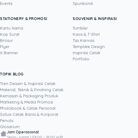
Events
Spunbond
Steven NG
· Project Manager
Steven adalah praktisi marketing dengan
STATIONERY & PROMOSI
SOUVENIR & INSPIRASI
pengalaman lebih dari 8 tahun di bidang
project management. Sebagai Project Manager
Kartu Nama
Tumbler
Uprint.id, ia mengelola proyek pemasaran lintas
Kop Surat
Kaos & T-Shirt
Lihat profil →
Lihat semua penulis
fungsi dari tahap perencanaan hingga
Brosur
Tas Kanvas
penyelesaian, termasuk kampanye yang
Flyer
Template Design
memadukan kanal digital dengan material
X-Banner
Inspirasi Cetak
cetak seperti brosur, banner, kartu nama, dan
Portfolio
kemasan produk. Dengan pendekatan
sistematis dan berorientasi hasil, ia menulis
TOPIK BLOG
SHARE POST:
berdasarkan pengalaman langsung
mengeksekusi proyek cetak, sehingga setiap
Tren Desain & Inspirasi Cetak
strategi yang ia bagikan teruji di lapangan dan
Material, Teknik & Finishing Cetak
selaras dengan tujuan bisnis.
Kemasan & Packaging Produk
Marketing & Media Promosi
Photobook & Cetak Personal
Popular
Solusi Cetak Bisnis & Korporat
Penulis
Glosarium
Jam Operasional
Senin–Jumat | 09.00 – 18.00 WIB