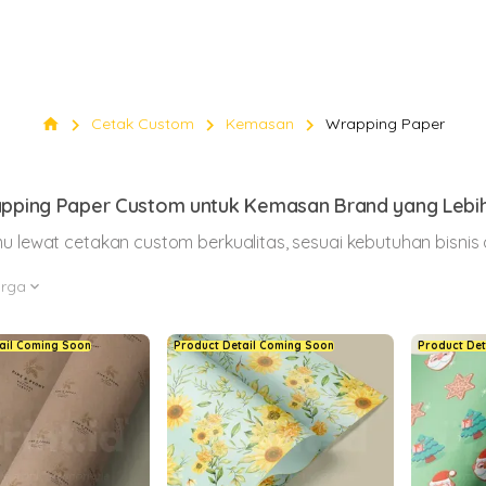
KEMASAN
Custom
chevron_right
chevron_right
chevron_right
home
Cetak Custom
Kemasan
Wrapping Paper
Wrappi
pping Paper Custom untuk Kemasan Brand yang Lebi
Paper
 lewat cetakan custom berkualitas, sesuai kebutuhan bisnis da
keyboard_arrow_down
Klik Di sini
rga
expand_more
ail Coming Soon
Product Detail Coming Soon
Product Det