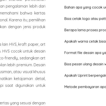
ngan pengalaman lebih dari
Bahan apa yang cocok u
i memahami bahwa kertas
Bisa cetak logo atau pat
nal. Karena itu, pemilihan
ikan dengan jenis produk
Berapa lama proses prod
Apakah warna cetak bis
ain HVS, kraft paper, art
an. HVS cocok untuk desain
Format file desain apa ya
co-friendly, sedangkan art
Bisa pesan ulang desain
lan lebih premium. Desain
usiman, atau visual khusus
Apakah Uprint berpenga
atikan ketajaman detail,
api saat digunakan untuk
Metode pembayaran apa 
ertas yang sesuai dengan