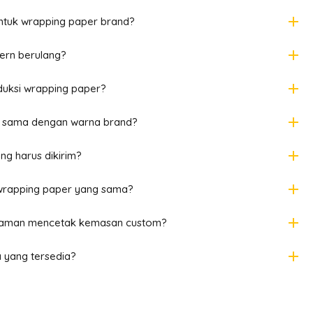
add
ntuk wrapping paper brand?
add
tern berulang?
add
uksi wrapping paper?
add
a sama dengan warna brand?
add
ng harus dikirim?
add
 wrapping paper yang sama?
add
laman mencetak kemasan custom?
add
yang tersedia?