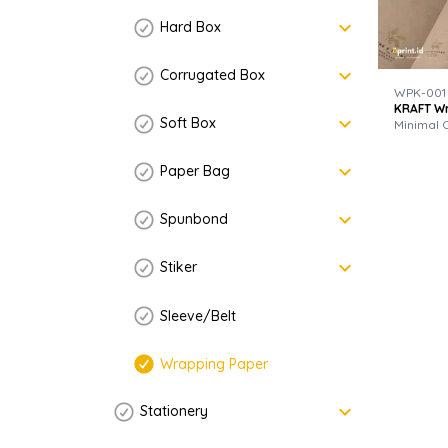
keyboard_arrow_down
Hard Box
keyboard_arrow_down
Corrugated Box
WPK-001
KRAFT W
keyboard_arrow_down
Soft Box
Minimal 
keyboard_arrow_down
Paper Bag
keyboard_arrow_down
Spunbond
keyboard_arrow_down
Stiker
Sleeve/Belt
Wrapping Paper
keyboard_arrow_down
Stationery