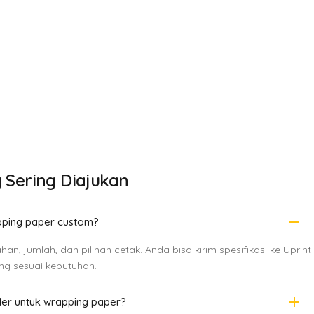
 Sering Diajukan
remove
pping paper custom?
an, jumlah, dan pilihan cetak. Anda bisa kirim spesifikasi ke Uprint
ng sesuai kebutuhan.
add
er untuk wrapping paper?