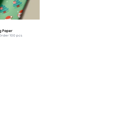
1
g Paper
Order 100 pcs