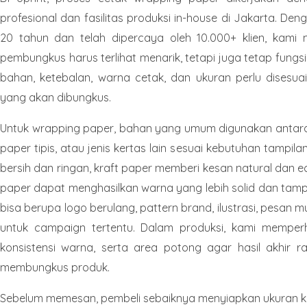
profesional dan fasilitas produksi in-house di Jakarta. De
20 tahun dan telah dipercaya oleh 10.000+ klien, kam
pembungkus harus terlihat menarik, tetapi juga tetap fungsio
bahan, ketebalan, warna cetak, dan ukuran perlu disesua
yang akan dibungkus.
Untuk wrapping paper, bahan yang umum digunakan antara l
paper tipis, atau jenis kertas lain sesuai kebutuhan tampil
bersih dan ringan, kraft paper memberi kesan natural dan e
paper dapat menghasilkan warna yang lebih solid dan tampi
bisa berupa logo berulang, pattern brand, ilustrasi, pesan m
untuk campaign tertentu. Dalam produksi, kami memperh
konsistensi warna, serta area potong agar hasil akhir r
membungkus produk.
Sebelum memesan, pembeli sebaiknya menyiapkan ukuran k