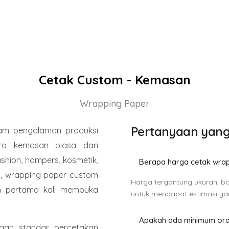
Cetak Custom - Kemasan
Wrapping Paper
Pertanyaan yang
am pengalaman produksi
ara kemasan biasa dan
shion, hampers, kosmetik,
Berapa harga cetak wra
n, wrapping paper custom
Harga tergantung ukuran, bah
n pertama kali membuka
untuk mendapat estimasi ya
Apakah ada minimum ord
ngan standar percetakan