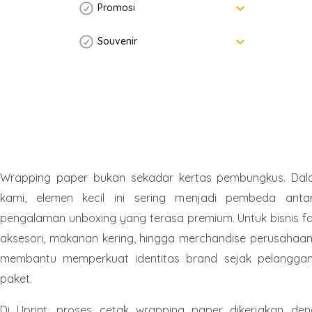
keyboard_arrow_down
Promosi
keyboard_arrow_down
Souvenir
Wrapping paper bukan sekadar kertas pembungkus. Dal
kami, elemen kecil ini sering menjadi pembeda ant
pengalaman unboxing yang terasa premium. Untuk bisnis fa
aksesori, makanan kering, hingga merchandise perusahaa
membantu memperkuat identitas brand sejak pelangga
paket.
Di Uprint, proses cetak wrapping paper dikerjakan de