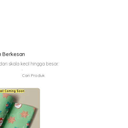
ng
h Berkesan
ri skala kecil hingga besar.
ail Coming Soon