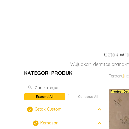
Cetak Wra
Wujudkan identitas brand-mu
KATEGORI PRODUK
Terbaru
Ha
search
Product Det
Expand All
Collapse All
keyboard_arrow_down
Cetak Custom
keyboard_arrow_down
Kemasan