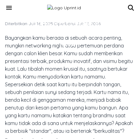
Skip to main content
menu
Diterbitkan Juli 16, 2025
MATERIAL, TEKNIK & FINISHING CETAK
·
Diperbarui Juli 17, 2026
Kartu Nama Mewah Untuk UKM
Bayangkan kamu berada di sebuah acara penting,
Keren
mungkin
networking night
atau pertemuan perdana
dengan calon klien besar. Kamu sudah memberikan
presentasi terbaik, produkmu inovatif, dan visimu begitu
kuat. Lalu tibalah momen krusial itu, saatnya bertukar
kontak. Kamu menyodorkan kartu namamu.
Sepersekian detik saat kartu itu berpindah tangan,
sebuah penilaian sunyi sedang terjadi. Kartu nama itu,
benda kecil di genggaman mereka, menjadi babak
penutup dari kesan pertama yang kamu bangun. Apa
yang kartu namamu katakan tentang brandmu saat
kamu tidak ada di sana untuk menjelaskannya? Apakah
ia berbisik "standar", atau ia berteriak "berkualitas"?