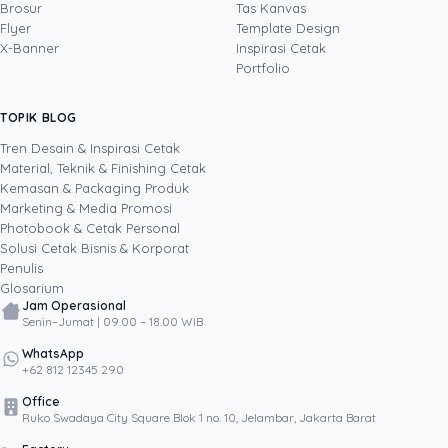
(offset, digital printing, quality control), digital
Brosur
Tas Kanvas
marketing, serta pemrograman dan AI. Ia
Flyer
Template Design
memahami bisnis cetak langsung dari lantai
X-Banner
Inspirasi Cetak
produksi sampai baris kode, dari menghitung
Portfolio
biaya per unit hingga membangun sendiri
sistem AI internal Uprint. Tulisannya membahas
TOPIK BLOG
SHARE POST:
keputusan cetak, dari kartu nama, brosur,
sampai kemasan produk, selalu dengan
Tren Desain & Inspirasi Cetak
kacamata data dan dampak bisnis nyata.
Material, Teknik & Finishing Cetak
Kemasan & Packaging Produk
Marketing & Media Promosi
Photobook & Cetak Personal
Popular
Solusi Cetak Bisnis & Korporat
Penulis
Glosarium
Jam Operasional
Senin–Jumat | 09.00 – 18.00 WIB
WhatsApp
+62 812 12345 290
Office
Ruko Swadaya City Square Blok 1 no. 10, Jelambar, Jakarta Barat