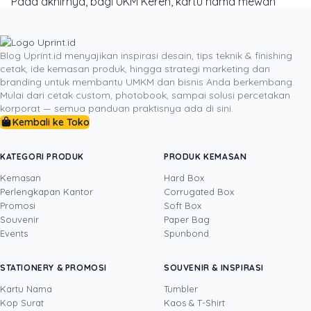
Pada akhirnya, bagi UKM Keren, kartu nama mewah
bukanlah sebuah pengeluaran, melainkan sebuah
investasi cerdas dalam membangun persepsi brand. Ia
adalah duta kecil yang bekerja tanpa henti,
Blog Uprint.id menyajikan inspirasi desain, tips teknik & finishing
cetak, ide kemasan produk, hingga strategi marketing dan
menceritakan kisah tentang kualitas, visi, dan ambisi
branding untuk membantu UMKM dan bisnis Anda berkembang.
bisnismu setiap kali berpindah tangan. Ia adalah bukti
Mulai dari cetak custom, photobook, sampai solusi percetakan
bahwa untuk terlihat besar, kamu tidak perlu menjadi
korporat — semua panduan praktisnya ada di sini.
besar terlebih dahulu, kamu hanya perlu
Kembali ke Toko
memperhatikan detail-detail kecil yang sering diabaikan
orang lain.
KATEGORI PRODUK
PRODUK KEMASAN
Kemasan
Hard Box
Perlengkapan Kantor
Corrugated Box
Promosi
Soft Box
DITULIS OLEH
Souvenir
Paper Bag
Events
Spunbond
Yustian Tenegar
· Cofounder
Yustian Tenegar adalah Founder & CEO
STATIONERY & PROMOSI
SOUVENIR & INSPIRASI
Uprint.id, pakar dengan pengalaman lebih dari
20 tahun yang menguasai tiga disiplin
Kartu Nama
Tumbler
sekaligus: produksi percetakan dan kemasan
Kop Surat
Kaos & T-Shirt
Lihat profil →
Lihat semua penulis