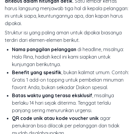
ditebus dalam hitungan detik.
Satu lembar kertas
harus langsung menjawab tiga hal di kepala pelanggan:
ini untuk siapa, keuntungannya apa, dan kapan harus
dipakai.
Struktur isi yang paling aman untuk dipakai biasanya
terdiri dari elemen-elemen berikut.
Nama panggilan pelanggan
di headline, misalnya:
Halo Rina, hadiah kecil ini kami siapkan untuk
kunjungan berikutnya.
Benefit yang spesifik
, bukan kalimat umum. Contoh:
Gratis 1 add-on topping untuk pembelian minuman
favorit Anda, bukan sekadar Diskon spesial.
Batas waktu yang terasa eksklusif
, misalnya
berlaku 14 hari sejak diterima. Tenggat terlalu
panjang sering menurunkan urgensi.
QR code unik atau kode voucher unik
agar
penukaran bisa dilacak per pelanggan dan tidak
mudah disalahgunakan.