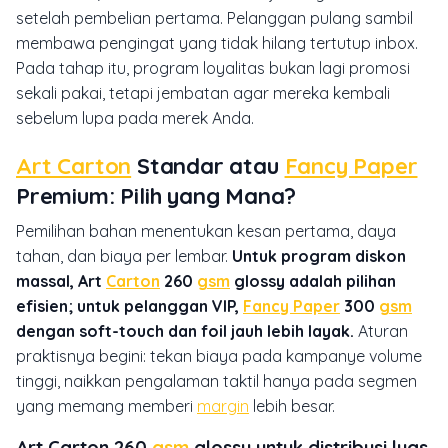
setelah pembelian pertama. Pelanggan pulang sambil
membawa pengingat yang tidak hilang tertutup inbox.
Pada tahap itu, program loyalitas bukan lagi promosi
sekali pakai, tetapi jembatan agar mereka kembali
sebelum lupa pada merek Anda.
Art Carton
Standar atau
Fancy Paper
Premium: Pilih yang Mana?
Pemilihan bahan menentukan kesan pertama, daya
tahan, dan biaya per lembar.
Untuk program diskon
massal, Art
Carton
260
gsm
glossy adalah pilihan
efisien; untuk pelanggan VIP,
Fancy Paper
300
gsm
dengan soft-touch dan foil jauh lebih layak.
Aturan
praktisnya begini: tekan biaya pada kampanye volume
tinggi, naikkan pengalaman taktil hanya pada segmen
yang memang memberi
margin
lebih besar.
Art Carton 260
gsm
glossy untuk distribusi luas