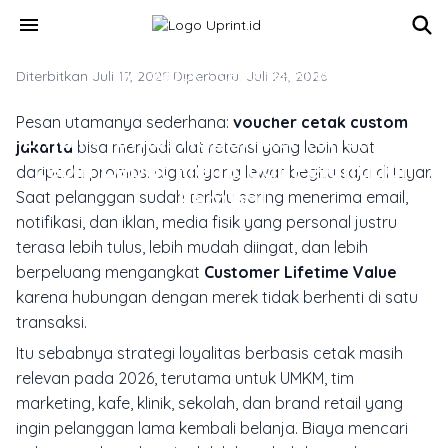
Skip to main content
menu
Diterbitkan Juli 17, 2025
PHOTOBOOK & CETAK PERSONAL
·
Diperbarui Juli 24, 2026
Voucher Cetak Custom Jakarta vs
Pesan utamanya sederhana:
voucher cetak custom
Email Promo: Kapan Sentuhan Fisik
jakarta
bisa menjadi alat retensi yang lebih kuat
Lebih Cepat Membuat Pelanggan
daripada promosi digital yang lewat begitu saja di layar.
Kembali
Saat pelanggan sudah terlalu sering menerima email,
notifikasi, dan iklan, media fisik yang personal justru
terasa lebih tulus, lebih mudah diingat, dan lebih
berpeluang mengangkat
Customer Lifetime Value
karena hubungan dengan merek tidak berhenti di satu
transaksi.
Itu sebabnya strategi loyalitas berbasis cetak masih
relevan pada 2026, terutama untuk UMKM, tim
marketing, kafe, klinik, sekolah, dan brand retail yang
ingin pelanggan lama kembali belanja. Biaya mencari