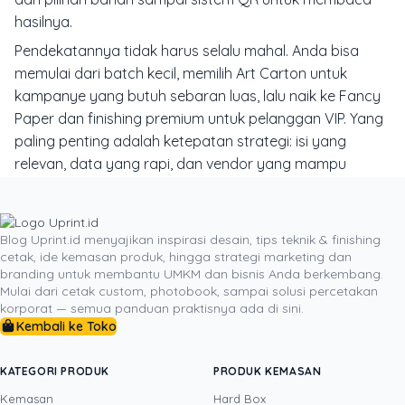
hasilnya.
Pendekatannya tidak harus selalu mahal. Anda bisa
memulai dari batch kecil, memilih Art Carton untuk
kampanye yang butuh sebaran luas, lalu naik ke Fancy
Paper dan finishing premium untuk pelanggan VIP. Yang
paling penting adalah ketepatan strategi: isi yang
relevan, data yang rapi, dan vendor yang mampu
menjaga kualitas produksi dari proof hingga cetak
massal.
Jika Anda ingin promosi yang tidak berhenti di inbox,
Blog Uprint.id menyajikan inspirasi desain, tips teknik & finishing
cetak, ide kemasan produk, hingga strategi marketing dan
saatnya berbicara dengan tim Uprint.id mengenai
branding untuk membantu UMKM dan bisnis Anda berkembang.
spesifikasi bahan, simulasi biaya digital press VDP, dan
Mulai dari cetak custom, photobook, sampai solusi percetakan
format materi loyalitas yang paling cocok untuk bisnis
korporat — semua panduan praktisnya ada di sini.
Kembali ke Toko
Anda. Sentuhan kecil yang tepat sering menjadi alasan
pelanggan datang kembali lebih cepat daripada yang
Anda perkirakan.
KATEGORI PRODUK
PRODUK KEMASAN
Kemasan
Hard Box