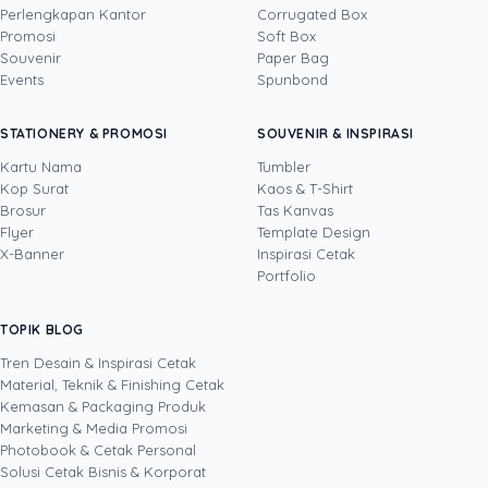
Perlengkapan Kantor
Corrugated Box
Promosi
Soft Box
DITULIS OLEH
Souvenir
Paper Bag
Events
Spunbond
Devito
· CFO
Devito adalah CFO sekaligus COO Uprint.id
STATIONERY & PROMOSI
SOUVENIR & INSPIRASI
dengan pengalaman lebih dari 15 tahun di
bidang keuangan dan operasional bisnis. Ia
Kartu Nama
Tumbler
menjaga dua sisi perusahaan sekaligus:
Kop Surat
Kaos & T-Shirt
Lihat profil →
Lihat semua penulis
kesehatan finansial (arus kas, margin, strategi
Brosur
Tas Kanvas
harga) dan kelancaran operasional produksi di
Flyer
Template Design
industri percetakan serta kemasan B2B, dari
X-Banner
Inspirasi Cetak
kontrol kualitas hingga manajemen vendor.
Portfolio
Lewat tulisannya, ia menerjemahkan angka
yang rumit menjadi keputusan sederhana,
TOPIK BLOG
SHARE POST:
membantu pembaca menimbang biaya cetak
brosur, kemasan, atau banner sebagai investasi
Tren Desain & Inspirasi Cetak
yang jelas hitungan untungnya.
Material, Teknik & Finishing Cetak
Kemasan & Packaging Produk
Marketing & Media Promosi
Photobook & Cetak Personal
Popular
Solusi Cetak Bisnis & Korporat