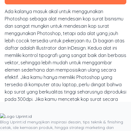
Ada kalanya masuk akal untuk menggunakan
Photoshop sebagai alat mendesain kop surat bisnismu
dan sangat mungkin untuk mendesain kop surat
menggunakan Photoshop, tetapi ada alat yang jauh
lebih cocok tersedia untuk pekerjaan itu.
Di bagian atas
daftar adalah Illustrator dan InDesign. Kedua alat ini
memiliki kontrol tipografi yang sangat baik dan berbasis
vektor, sehingga lebih mudah untuk menggambar
elemen sederhana dan memposisikan ulang secara
efektif.
Jika kamu hanya memiliki Photoshop yang
tersedia di komputer atau laptop, perlu diingat bahwa
kop surat yang berkualitas tinggi seharusnya diproduksi
pada 300dpi. Jika kamu mencetak kop surat secara
komersial akan ada persyaratan tertentu, kamu harus
mengkonsultasikan dengan pemasok kebutuhan cetak
kantormu. Namun jika kamu memilih Uprint.id sebagai
Blog Uprint.id menyajikan inspirasi desain, tips teknik & finishing
cetak, ide kemasan produk, hingga strategi marketing dan
rekananmu, kami jamin semua urusan kop suratmu