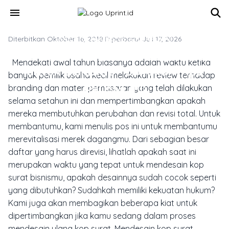
Skip to main content
menu
Diterbitkan Oktober 16, 2018
SOLUSI CETAK BISNIS & KORPORAT
·
Diperbarui Juli 17, 2026
Mendesain Kop Surat Berkualitas
Mendekati awal tahun biasanya adalah waktu ketika
untuk Bisnismu? Lakukan Tips
banyak pemilik usaha kecil melakukan review terhadap
Berikut Ini!
branding dan materi pemasaran yang telah dilakukan
selama setahun ini dan mempertimbangkan apakah
mereka membutuhkan perubahan dan revisi total. Untuk
membantumu, kami menulis pos ini untuk membantumu
merevitalisasi merek dagangmu. Dari sebagian besar
daftar yang harus direvisi, lihatlah apakah saat ini
merupakan waktu yang tepat untuk mendesain kop
surat bisnismu, apakah desainnya sudah cocok seperti
yang dibutuhkan? Sudahkah memiliki kekuatan hukum?
Kami juga akan membagikan beberapa kiat untuk
dipertimbangkan jika kamu sedang dalam proses
mendesain ulang kop surat.
Mendesain kop surat