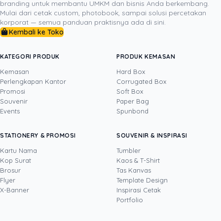
branding untuk membantu UMKM dan bisnis Anda berkembang.
akan berakhir dengan indah.
Kop surat yang indah
Mulai dari cetak custom, photobook, sampai solusi percetakan
dapat membuat perbedaan bagi kesuksesan branding
korporat — semua panduan praktisnya ada di sini.
bisnismu. Maka camkan baik-baik 9 tips mendesain kop
Kembali ke Toko
surat yang berkualitas untuk bisnismu di atas, dan
salam sukses!
KATEGORI PRODUK
PRODUK KEMASAN
Kemasan
Hard Box
Perlengkapan Kantor
Corrugated Box
Promosi
Soft Box
DITULIS OLEH
Souvenir
Paper Bag
Events
Spunbond
Yustian Tenegar
· Cofounder
Yustian Tenegar adalah Founder & CEO
STATIONERY & PROMOSI
SOUVENIR & INSPIRASI
Uprint.id, pakar dengan pengalaman lebih dari
20 tahun yang menguasai tiga disiplin
Kartu Nama
Tumbler
sekaligus: produksi percetakan dan kemasan
Kop Surat
Kaos & T-Shirt
Lihat profil →
Lihat semua penulis
(offset, digital printing, quality control), digital
Brosur
Tas Kanvas
marketing, serta pemrograman dan AI. Ia
Flyer
Template Design
memahami bisnis cetak langsung dari lantai
X-Banner
Inspirasi Cetak
produksi sampai baris kode, dari menghitung
Portfolio
biaya per unit hingga membangun sendiri
sistem AI internal Uprint. Tulisannya membahas