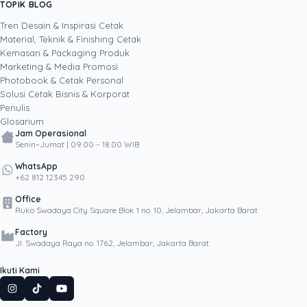
TOPIK BLOG
SHARE POST:
keputusan cetak, dari kartu nama, brosur,
sampai kemasan produk, selalu dengan
Tren Desain & Inspirasi Cetak
kacamata data dan dampak bisnis nyata.
Material, Teknik & Finishing Cetak
Kemasan & Packaging Produk
Marketing & Media Promosi
Photobook & Cetak Personal
Popular
Solusi Cetak Bisnis & Korporat
Penulis
Glosarium
Jam Operasional
Senin–Jumat | 09.00 – 18.00 WIB
WhatsApp
+62 812 12345 290
Office
Ruko Swadaya City Square Blok 1 no. 10, Jelambar, Jakarta Barat
Factory
Jl. Swadaya Raya no. 1762, Jelambar, Jakarta Barat
Ikuti Kami