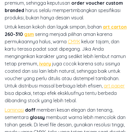
premium, sehingga keputusan
order voucher custom
branded
harus selalu mempertimbangkan spesifikasi
produksi, bukan hanya desain visual.
Untuk kesan kokoh dan layak simpan, bahan
art carton
260-310
gsm
sering menjadi pilihan aman karena
permukaannya halus, warna
CMYK
keluar tajam, dan
kartu terasa padat saat dipegang. Jika Anda
menginginkan karakter yang sedikit lebih lembut namun
tetap premium,
ivory
juga cocok karena satu sisinya
coated dan sisi lain lebih natural, sehingga baik untuk
voucher yang perlu ditulis atau distempel tambahan.
Untuk distribusi massal berbiaya lebih efisien,
art paper
bisa dipakai, tetapi efek eksklusifnya tentu berbeda
dibanding stock yang lebih tebal.
Laminasi
doff
memberi kesan elegan dan tenang,
sementara
glossy
membuat warna lebih mencolok dan
tahan gesek. Di level file desain, gunakan resolusi tinggi,
mode warna CMYK, teks yang tetap tajam saat dicetak,