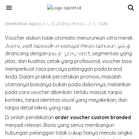
Skip to main content
menu
Diterbitkan Agustus 4, 2025
MARKETING & MEDIA PROMOSI
·
Diperbarui Juli 9, 2026
Order Voucher Custom Branded
Voucher diskon tidak otomatis menurunkan citra merek.
untuk Meningkatkan Kepercayaan
Justru, saat diposisikan sebagai media apresiasi yang
Pelanggan
dirancang dengan pesan yang tepat, segmentasi yang
jelas, dan kualitas cetak yang profesional, voucher bisa
memperkuat rasa percaya pelanggan pada brand
Anda. Dalam praktik percetakan promosi, masalah
utamanya biasanya bukan pada diskonnya, melainkan
pada cara voucher diberikan: terlalu massal, tanpa
konteks, tanpa identitas visual yang meyakinkan, dan
tanpa detail teknis yang rapi.
Di sinilah pendekatan
order voucher custom branded
menjadi relevan. Bisnis yang serius membangun
hubungan pelanggan tidak cukup hanya menulis angka