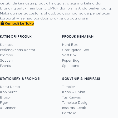
cetak, ide kemasan produk, hingga strategi marketing dan
pendukung lain agar setiap voucher benar-benar
branding untuk membantu UMKM dan bisnis Anda berkembang.
mendukung hubungan pelanggan jangka panjang.
Mulai dari cetak custom, photobook, sampai solusi percetakan
Anda bisa melanjutkan dengan melihat layanan terkait,
korporat — semua panduan praktisnya ada di sini.
Kembali ke Toko
meminta penawaran, atau menghubungi kanal resmi
dan WhatsApp Uprint.id untuk diskusi kebutuhan cetak
yang paling sesuai dengan karakter brand Anda.
KATEGORI PRODUK
PRODUK KEMASAN
Kemasan
Hard Box
Perlengkapan Kantor
Corrugated Box
Promosi
Soft Box
DITULIS OLEH
Souvenir
Paper Bag
Events
Spunbond
Yustian Tenegar
· Cofounder
Yustian Tenegar adalah Founder & CEO
STATIONERY & PROMOSI
SOUVENIR & INSPIRASI
Uprint.id, pakar dengan pengalaman lebih dari
20 tahun yang menguasai tiga disiplin
Kartu Nama
Tumbler
sekaligus: produksi percetakan dan kemasan
Kop Surat
Kaos & T-Shirt
Lihat profil →
Lihat semua penulis
(offset, digital printing, quality control), digital
Brosur
Tas Kanvas
marketing, serta pemrograman dan AI. Ia
Flyer
Template Design
memahami bisnis cetak langsung dari lantai
X-Banner
Inspirasi Cetak
produksi sampai baris kode, dari menghitung
Portfolio
biaya per unit hingga membangun sendiri