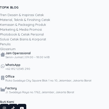
sistem AI internal Uprint. Tulisannya membahas
TOPIK BLOG
SHARE POST:
keputusan cetak, dari kartu nama, brosur,
sampai kemasan produk, selalu dengan
Tren Desain & Inspirasi Cetak
kacamata data dan dampak bisnis nyata.
Material, Teknik & Finishing Cetak
Kemasan & Packaging Produk
Marketing & Media Promosi
Photobook & Cetak Personal
Popular
Solusi Cetak Bisnis & Korporat
Penulis
Glosarium
Jam Operasional
Senin–Jumat | 09.00 – 18.00 WIB
WhatsApp
+62 812 12345 290
Office
Ruko Swadaya City Square Blok 1 no. 10, Jelambar, Jakarta Barat
Factory
Jl. Swadaya Raya no. 1762, Jelambar, Jakarta Barat
Ikuti Kami