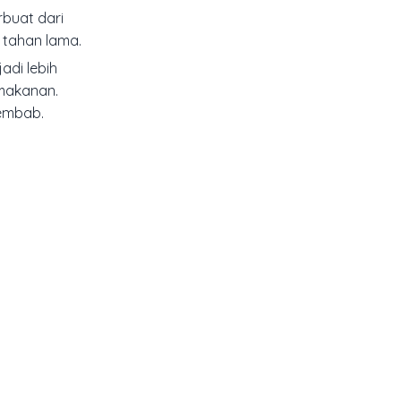
rbuat dari
 tahan lama.
adi lebih
 makanan.
lembab.