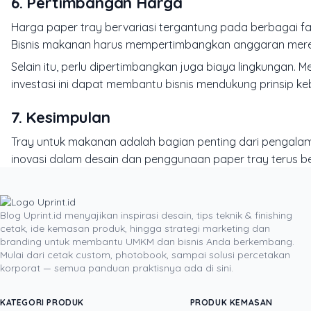
6. Pertimbangan Harga
Harga paper tray bervariasi tergantung pada berbagai fa
Bisnis makanan harus mempertimbangkan anggaran mereka
Selain itu, perlu dipertimbangkan juga biaya lingkungan. M
investasi ini dapat membantu bisnis mendukung prinsip ke
7. Kesimpulan
Tray untuk makanan adalah bagian penting dari pengalam
inovasi dalam desain dan penggunaan paper tray terus
dan desain yang lebih baik, kita dapat menjembatani ke
Baca Juga :
https://uprint.id/blog/kemasan-custom-ya
Blog Uprint.id menyajikan inspirasi desain, tips teknik & finishing
cetak, ide kemasan produk, hingga strategi marketing dan
branding untuk membantu UMKM dan bisnis Anda berkembang.
DITULIS OLEH
Mulai dari cetak custom, photobook, sampai solusi percetakan
korporat — semua panduan praktisnya ada di sini.
Yustian Tenegar
· Cofounder
Yustian Tenegar adalah Founder & CEO Uprint.id, pa
KATEGORI PRODUK
PRODUK KEMASAN