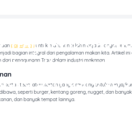
REN DESAIN & INSPIRASI CETAK
r Tray untuk Makan
unaan
paper tray
untuk makanan telah menjadi sangat umum.
adi bagian integral dari pengalaman makan kita. Artikel ini
Antara Kenyamanan
n dari penggunaan Tray dalam industri makanan.
anan
 yang Berhasil</str
i kertas tebal atau karton yang dirancang untuk menyajik
awa, seperti burger, kentang goreng, nugget, dan banyak l
makanan, dan banyak tempat lainnya.