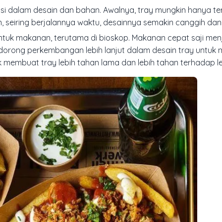
si dalam desain dan bahan. Awalnya, tray mungkin hanya te
 seiring berjalannya waktu, desainnya semakin canggih dan
ntuk makanan, terutama di bioskop. Makanan cepat saji menj
ndorong perkembangan lebih lanjut dalam desain tray untuk
uk membuat tray lebih tahan lama dan lebih tahan terhadap 