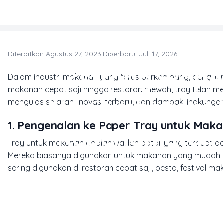
Skip to main content
Diterbitkan Agustus 27, 2023
·
Diperbarui Juli 17, 2026
T
<strong>Pape
Dalam industri makanan yang terus berkembang, pengg
makanan cepat saji hingga restoran mewah, tray telah menj
Menjembatani 
mengulas sejarah, inovasi terbaru, dan dampak lingkunga
1. Pengenalan ke Paper Tray untuk Mak
Keberlanjutan
Tray untuk makanan adalah wadah datar yang terbuat dar
Mereka biasanya digunakan untuk makanan yang mudah dib
sering digunakan di restoran cepat saji, pesta, festival 