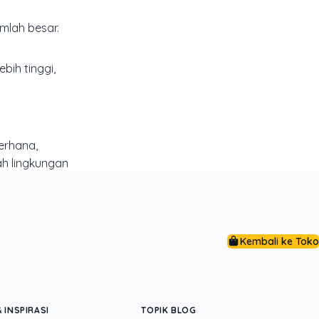
mlah besar.
bih tinggi,
erhana,
h lingkungan
Kembali ke Toko
siplin
 INSPIRASI
TOPIK BLOG