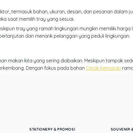
ktor, termasuk bahan, ukuran, desain, dan pesanan dalam ju
 saat memilih tray yang sesuai.
eskipun tray yang ramah lingkungan mungkin memiliki harga le
berlanjutan dan menarik pelanggan yang peduli lingkungan.
an makan kita yang sering diabaikan. Meskipun tampak sed
 berkembang. Dengan fokus pada bahan
Cetak Kemasan
rama
senjangan antara kenyamanan dan keberlanjutan.
ng-membuat-produk-anda-bersinar/
kar dengan pengalaman lebih dari 20 tahun yang menguasai tiga di
STATIONERY & PROMOSI
SOUVENIR &