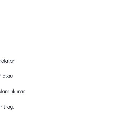
ralatan
" atau
alam ukuran
 tray,