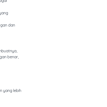
agai
 yang
ggan dan
mbuatnya,
ngan benar,
 yang lebih