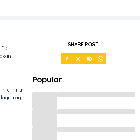
an:
SHARE POST:
 Dari
 akan
 dan
Popular
ong>
an makanan.
agi. tray