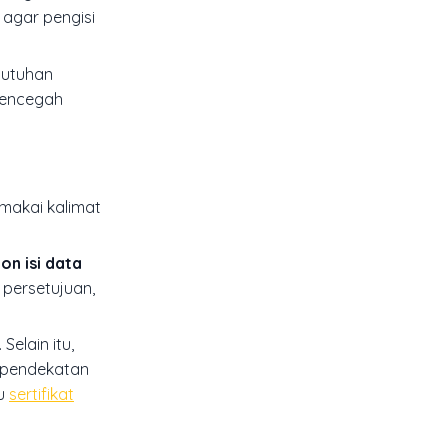
 agar pengisi
butuhan
 mencegah
makai kalimat
on isi data
 persetujuan,
elain itu,
, pendekatan
u
sertifikat