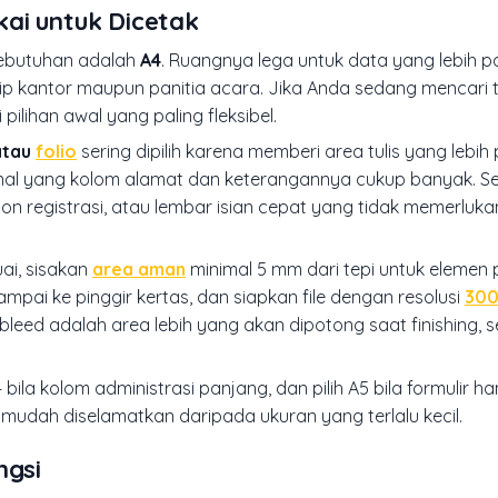
ai untuk Dicetak
kebutuhan adalah
A4
. Ruangnya lega untuk data yang lebih p
p kantor maupun panitia acara. Jika Anda sedang mencari t
pilihan awal yang paling fleksibel.
atau
folio
sering dipilih karena memberi area tulis yang lebih 
ernal yang kolom alamat dan keterangannya cukup banyak. Se
on registrasi, atau lembar isian cepat yang tidak memerlukan
ai, sisakan
area aman
minimal 5 mm dari tepi untuk elemen 
mpai ke pinggir kertas, dan siapkan file dengan resolusi
300
leed adalah area lebih yang akan dipotong saat finishing,
 F4 bila kolom administrasi panjang, dan pilih A5 bila formulir ha
h mudah diselamatkan daripada ukuran yang terlalu kecil.
ngsi