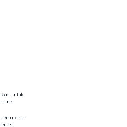
hkan. Untuk
 alamat
u perlu nomor
pengisi