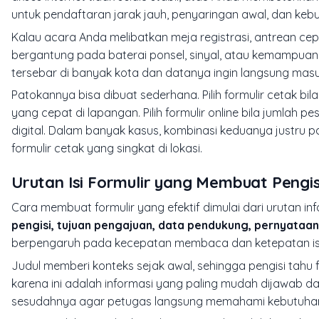
untuk pendaftaran jarak jauh, penyaringan awal, dan keb
Kalau acara Anda melibatkan meja registrasi, antrean cepa
bergantung pada baterai ponsel, sinyal, atau kemampuan digi
tersebar di banyak kota dan datanya ingin langsung mas
Patokannya bisa dibuat sederhana. Pilih formulir cetak bil
yang cepat di lapangan. Pilih formulir online bila jumlah p
digital. Dalam banyak kasus, kombinasi keduanya justru pal
formulir cetak yang singkat di lokasi.
Urutan Isi Formulir yang Membuat Pengis
Cara membuat formulir yang efektif dimulai dari urutan i
pengisi, tujuan pengajuan, data pendukung, pernyataan
berpengaruh pada kecepatan membaca dan ketepatan isi
Judul memberi konteks sejak awal, sehingga pengisi tahu for
karena ini adalah informasi yang paling mudah dijawab d
sesudahnya agar petugas langsung memahami kebutuh