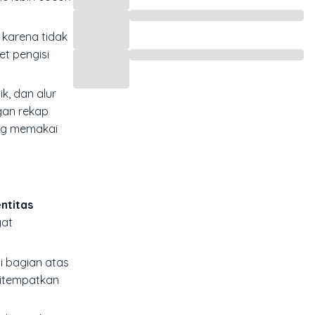
 karena tidak
et pengisi
k, dan alur
ngan rekap
lang memakai
entitas
gat
di bagian atas
ditempatkan