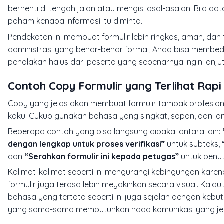
berhenti di tengah jalan atau mengisi asal-asalan. Bila da
paham kenapa informasi itu diminta.
Pendekatan ini membuat formulir lebih ringkas, aman, da
administrasi yang benar-benar formal, Anda bisa membeda
penolakan halus dari peserta yang sebenarnya ingin lanjut,
Contoh Copy Formulir yang Terlihat Rap
Copy yang jelas akan membuat formulir tampak profesiona
kaku. Cukup gunakan bahasa yang singkat, sopan, dan la
Beberapa contoh yang bisa langsung dipakai antara lain:
dengan lengkap untuk proses verifikasi”
untuk subteks,
dan
“Serahkan formulir ini kepada petugas”
untuk penutu
Kalimat-kalimat seperti ini mengurangi kebingungan karena
formulir juga terasa lebih meyakinkan secara visual. Ka
bahasa yang tertata seperti ini juga sejalan dengan keb
yang sama-sama membutuhkan nada komunikasi yang jela