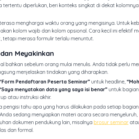
ta tertentu diperlukan, beri konteks singkat di dekat kolomnya
n terasa menghargai waktu orang yang mengisinya. Untuk ke
kan kolom wajib dan kolom opsional. Cara kecil ini efektif
 tetapi merasa formulir terlalu menuntut.
i dan Meyakinkan
l bahkan sebelum orang mulai menulis. Anda tidak perlu me
ngsung menjelaskan tindakan yang diharapkan.
“Form Pendaftaran Peserta Seminar”
untuk headline,
“Moh
“Saya menyatakan data yang saya isi benar”
untuk bagian
p atau instruksi akhir.
 pengisi tahu apa yang harus dilakukan pada setiap bagian. S
lau Anda sedang menyiapkan materi acara secara menyeluruh
utuhan dokumen pendukung lain, misalnya
brosur seminar
ata
s dan formal.