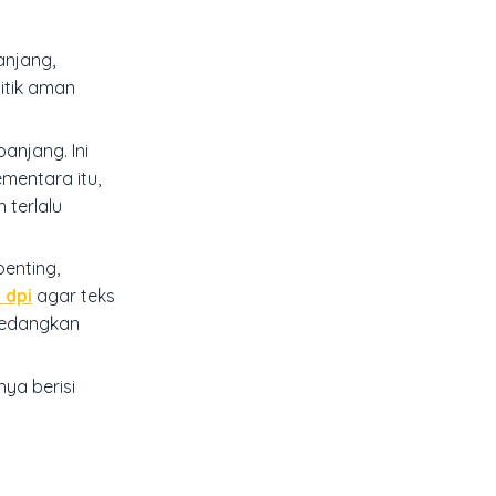
anjang,
itik aman
panjang. Ini
mentara itu,
 terlalu
penting,
 dpi
agar teks
 sedangkan
nya berisi