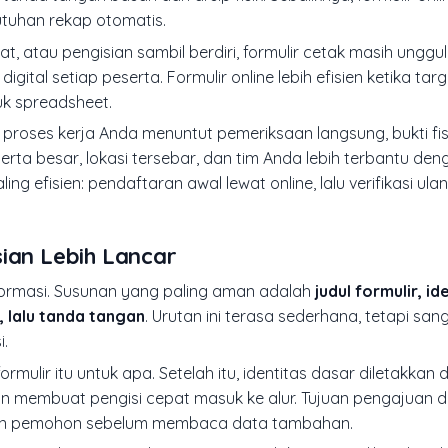
utuhan rekap otomatis.
t, atau pengisian sambil berdiri, formulir cetak masih unggul
tal setiap peserta. Formulir online lebih efisien ketika targ
uk spreadsheet.
a proses kerja Anda menuntut pemeriksaan langsung, bukti fisi
eserta besar, lokasi tersebar, dan tim Anda lebih terbantu de
ing efisien: pendaftaran awal lewat online, lalu verifikasi u
ian Lebih Lancar
nformasi. Susunan yang paling aman adalah
judul formulir, id
, lalu tanda tangan
. Urutan ini terasa sederhana, tetapi san
.
mulir itu untuk apa. Setelah itu, identitas dasar diletakkan 
an membuat pengisi cepat masuk ke alur. Tujuan pengajuan 
an pemohon sebelum membaca data tambahan.