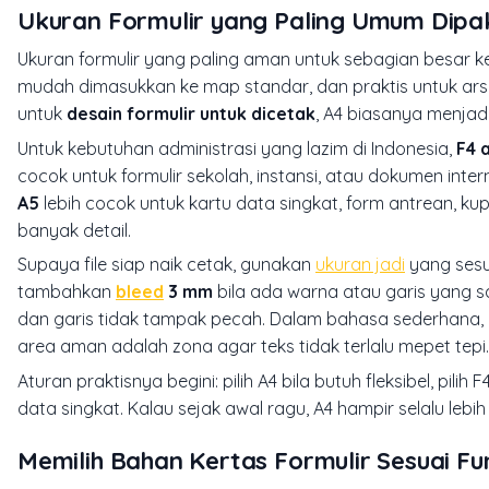
Ukuran Formulir yang Paling Umum Dipak
Ukuran formulir yang paling aman untuk sebagian besar 
mudah dimasukkan ke map standar, dan praktis untuk arsi
untuk
desain formulir untuk dicetak
, A4 biasanya menjadi 
Untuk kebutuhan administrasi yang lazim di Indonesia,
F4 
cocok untuk formulir sekolah, instansi, atau dokumen int
A5
lebih cocok untuk kartu data singkat, form antrean, kup
banyak detail.
Supaya file siap naik cetak, gunakan
ukuran jadi
yang sesu
tambahkan
bleed
3 mm
bila ada warna atau garis yang sa
dan garis tidak tampak pecah. Dalam bahasa sederhana, b
area aman adalah zona agar teks tidak terlalu mepet tepi.
Aturan praktisnya begini: pilih A4 bila butuh fleksibel, pilih
data singkat. Kalau sejak awal ragu, A4 hampir selalu lebi
Memilih Bahan Kertas Formulir Sesuai Fu