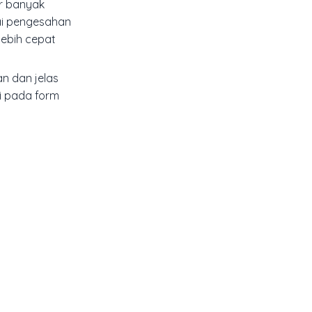
ir banyak
ai pengesahan
lebih cepat
an dan jelas
ti pada form