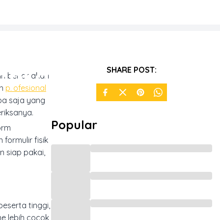
api dan
SHARE POST:
gan benar akan
ih
profesional
pa saja yang
riksanya.
Popular
orm
formulir fisik
n siap pakai,
eserta tinggi,
ne lebih cocok