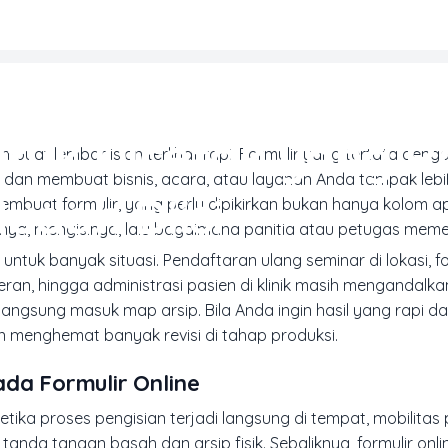
ERIAL, TEKNIK & FINISHING CETAK
ntuk Dicetak yang R
mbuat lembar isian terlihat rapi. Formulir yang tertata den
dan membuat bisnis, acara, atau layanan Anda tampak leb
udah Diisi
mbuat formulir, yang perlu dipikirkan bukan hanya kolom a
nya, mengisinya, lalu bagaimana panitia atau petugas meme
untuk banyak situasi. Pendaftaran ulang seminar di lokasi, f
an, hingga administrasi pasien di klinik masih mengandalkan 
angsung masuk map arsip. Bila Anda ingin hasil yang rapi da
n menghemat banyak revisi di tahap produksi.
da Formulir Online
etika proses pengisian terjadi langsung di tempat, mobilitas p
tanda tangan basah dan arsip fisik. Sebaliknya, formulir onli