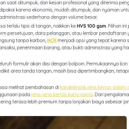
n saat ditumpuk, dan kesan profesional yang diterima pen
 dipakai karena ekonomis, mudah ditumpuk, dan nyaman untuk
 administrasi sederhana dengan volume besar.
sa terlalu tipis di tangan, naikkan ke
HVS 100 gsm
. Pilihan in
form persetujuan, data pelanggan, atau lembar pendaftaran 
langsung tanpa karbon,
NCR
menjadi opsi yang tepat karena sat
nsaksi, penerimaan barang, atau bukti administrasi yang h
luruh formulir akan diisi dengan bolpoin. Permukaannya lici
dikit area tanda tangan, masih bisa dipertimbangkan, tetapi
 bisa melihat pembahasan di
karakteristik jenis kertas dalam 
ggunaan pada
jenis-jenis kertas kartu nama
. Dari pengalama
sering terasa lebih premium tanpa lonjakan biaya sebesar pi