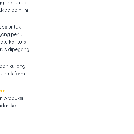
gguna. Untuk
 bolpoin. Ini
i pas untuk
yang perlu
u kali tulis
arus dipegang
n dan kurang
 untuk form
dunia
n produksi,
ndah ke