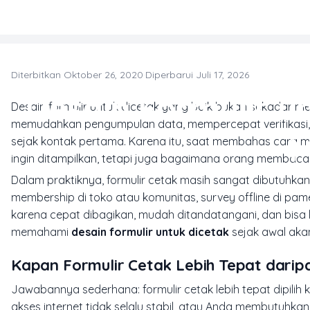
Skip to main content
Diterbitkan Oktober 26, 2020
·
Diperbarui Juli 17, 2026
MAT
Desain Formulir u
Desain formulir untuk dicetak yang baik bukan sekadar me
memudahkan pengumpulan data, mempercepat verifikasi, 
M
sejak kontak pertama. Karena itu, saat membahas cara me
ingin ditampilkan, tetapi juga bagaimana orang membaca
Dalam praktiknya, formulir cetak masih sangat dibutuhkan 
membership di toko atau komunitas, survey offline di pamer
karena cepat dibagikan, mudah ditandatangani, dan bisa l
memahami
desain formulir untuk dicetak
sejak awal aka
Kapan Formulir Cetak Lebih Tepat daripa
Jawabannya sederhana: formulir cetak lebih tepat dipilih k
akses internet tidak selalu stabil, atau Anda membutuhkan 