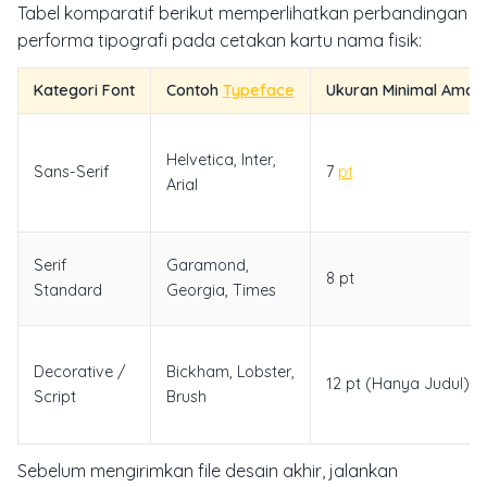
Tabel komparatif berikut memperlihatkan perbandingan
performa tipografi pada cetakan kartu nama fisik:
Kategori Font
Contoh
Typeface
Ukuran Minimal Aman
Helvetica, Inter,
Sans-Serif
7
pt
Arial
Serif
Garamond,
8 pt
Standard
Georgia, Times
Decorative /
Bickham, Lobster,
12 pt (Hanya Judul)
Script
Brush
Sebelum mengirimkan file desain akhir, jalankan