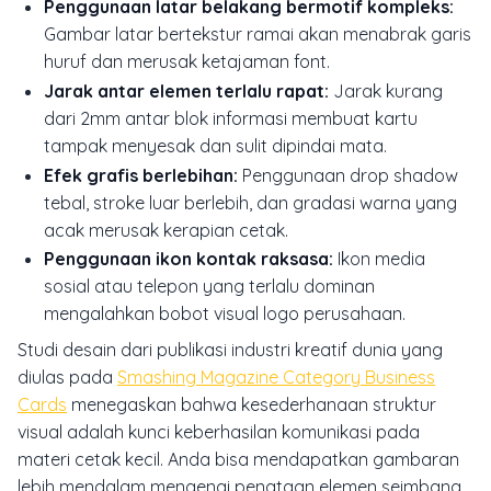
Penggunaan latar belakang bermotif kompleks:
Gambar latar bertekstur ramai akan menabrak garis
huruf dan merusak ketajaman font.
Jarak antar elemen terlalu rapat:
Jarak kurang
dari 2mm antar blok informasi membuat kartu
tampak menyesak dan sulit dipindai mata.
Efek grafis berlebihan:
Penggunaan
drop shadow
tebal,
stroke
luar berlebih, dan gradasi warna yang
acak merusak kerapian cetak.
Penggunaan ikon kontak raksasa:
Ikon media
sosial atau telepon yang terlalu dominan
mengalahkan bobot visual logo perusahaan.
Studi desain dari publikasi industri kreatif dunia yang
diulas pada
Smashing Magazine Category Business
Cards
menegaskan bahwa kesederhanaan struktur
visual adalah kunci keberhasilan komunikasi pada
materi cetak kecil. Anda bisa mendapatkan gambaran
lebih mendalam mengenai penataan elemen seimbang