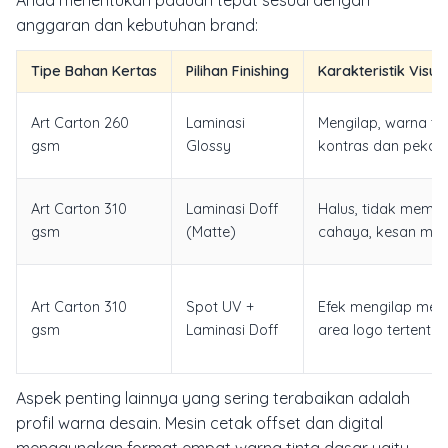
Anda menentukan paduan tepat sesuai dengan
anggaran dan kebutuhan brand:
Tipe Bahan Kertas
Pilihan Finishing
Karakteristik Visu
Art Carton 260
Laminasi
Mengilap, warna ta
gsm
Glossy
kontras dan pekat
Art Carton 310
Laminasi Doff
Halus, tidak mema
gsm
(Matte)
cahaya, kesan me
Art Carton 310
Spot UV +
Efek mengilap men
gsm
Laminasi Doff
area logo tertentu
Aspek penting lainnya yang sering terabaikan adalah
profil warna desain. Mesin cetak offset dan digital