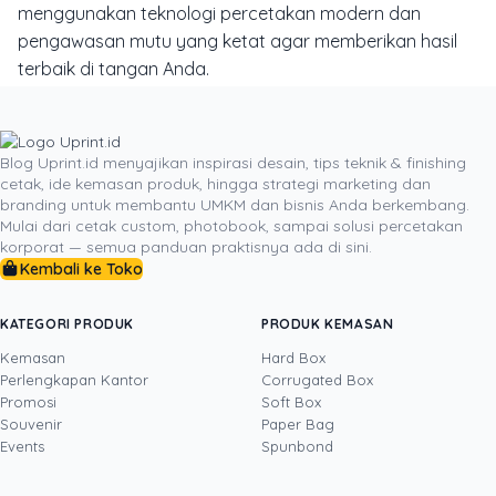
menggunakan teknologi percetakan modern dan
pengawasan mutu yang ketat agar memberikan hasil
terbaik di tangan Anda.
Dapatkan pengalaman memesan materi percetakan
tanpa repot melalui platform online Uprint.id. Pilih
spesifikasi kertas Art Carton 260gsm atau 310gsm,
Blog Uprint.id menyajikan inspirasi desain, tips teknik & finishing
cetak, ide kemasan produk, hingga strategi marketing dan
tentukan finishing laminasi doff atau glossy sesuai
branding untuk membantu UMKM dan bisnis Anda berkembang.
karakter usaha Anda, dan nikmati kemudahan cetak
Mulai dari cetak custom, photobook, sampai solusi percetakan
custom harga terjangkau dengan pengiriman cepat ke
korporat — semua panduan praktisnya ada di sini.
seluruh wilayah Indonesia. Tingkatkan kredibilitas bisnis
Kembali ke Toko
Anda hari ini dengan berkonsultasi langsung bersama
tim ahli kami di Uprint.id!
KATEGORI PRODUK
PRODUK KEMASAN
Kemasan
Hard Box
Perlengkapan Kantor
Corrugated Box
Promosi
Soft Box
DITULIS OLEH
Souvenir
Paper Bag
Events
Spunbond
Novi Huang
· CCO
Novi Huang adalah Chief Creative Officer