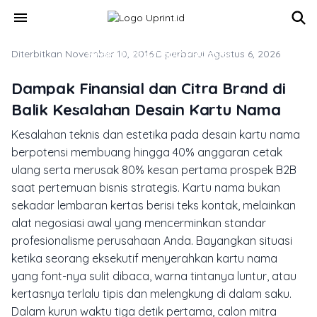
Skip to main content
menu
Diterbitkan November 10, 2016
MARKETING & MEDIA PROMOSI
·
Diperbarui Agustus 6, 2026
4 Kesalahan Fatal Desain Kartu
Dampak Finansial dan Citra Brand di
Nama yang Merusak Citra Bisnis &
Balik Kesalahan Desain Kartu Nama
Cara Mencegahnya
Kesalahan teknis dan estetika pada desain kartu nama
berpotensi membuang hingga 40% anggaran cetak
ulang serta merusak 80% kesan pertama prospek B2B
saat pertemuan bisnis strategis. Kartu nama bukan
sekadar lembaran kertas berisi teks kontak, melainkan
alat negosiasi awal yang mencerminkan standar
profesionalisme perusahaan Anda. Bayangkan situasi
ketika seorang eksekutif menyerahkan kartu nama
yang font-nya sulit dibaca, warna tintanya luntur, atau
kertasnya terlalu tipis dan melengkung di dalam saku.
Dalam kurun waktu tiga detik pertama, calon mitra