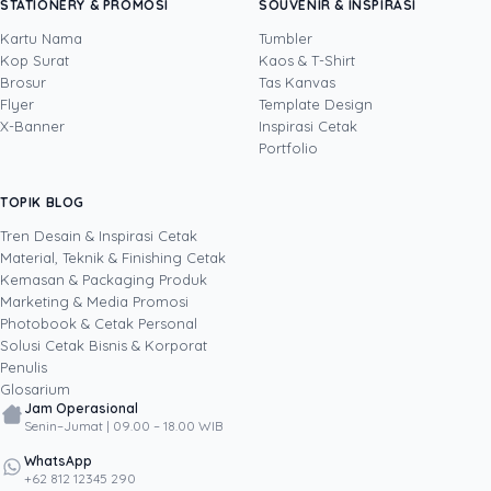
STATIONERY & PROMOSI
SOUVENIR & INSPIRASI
Uprint.id dengan pengalaman lebih dari 20
tahun di bidang creative direction, brand
Kartu Nama
Tumbler
strategy, dan growth hacking. Ia mengarahkan
Kop Surat
Kaos & T-Shirt
Lihat profil →
Lihat semua penulis
bahasa visual Uprint dan membantu brand
Brosur
Tas Kanvas
merancang kemasan (packaging), stiker,
Flyer
Template Design
brosur, serta materi cetak lain yang bukan
X-Banner
Inspirasi Cetak
sekadar enak dilihat, tetapi terbukti mendorong
Portfolio
pertumbuhan bisnis. Lewat eksperimen kreatif
yang terukur, termasuk pemanfaatan AI dalam
TOPIK BLOG
SHARE POST:
proses desain, ia menulis tentang cara
menjadikan desain dan cetakan sebagai aset
Tren Desain & Inspirasi Cetak
brand, bukan sekadar biaya.
Material, Teknik & Finishing Cetak
Kemasan & Packaging Produk
Marketing & Media Promosi
Photobook & Cetak Personal
Popular
Solusi Cetak Bisnis & Korporat
Penulis
Glosarium
Jam Operasional
Senin–Jumat | 09.00 – 18.00 WIB
WhatsApp
+62 812 12345 290