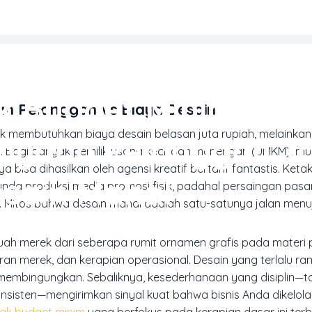
MARKETING & MEDIA PROMOSI
k Budget Minim: Str
n Pelanggan vs Biaya Desain
membutuhkan biaya desain belasan juta rupiah, melainkan 
ayaan Pelanggan T
at. Bagi banyak pemilik usaha kecil dan menengah (UMKM), mu
bisa dihasilkan oleh agensi kreatif bertarif fantastis. Ket
sain Mahal
enunda produksi media promosi fisik, padahal persaingan pasa
Mitos bahwa desain mahal adalah satu-satunya jalan menuj
buah merek dari seberapa rumit ornamen grafis pada materi
ran merek, dan kerapian operasional. Desain yang terlalu ra
 membingungkan. Sebaliknya, kesederhanaan yang disiplin—ta
onsisten—mengirimkan sinyal kuat bahwa bisnis Anda dikelol