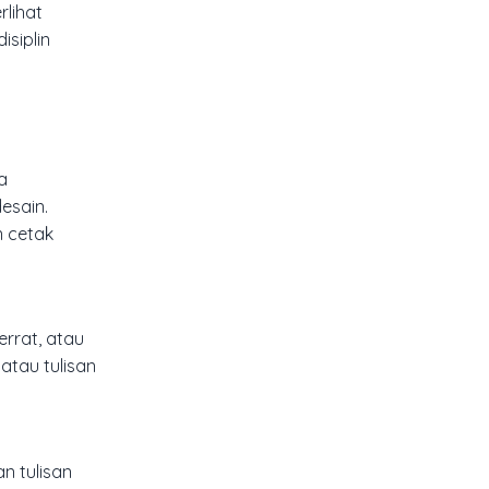
lihat
isiplin
a
esain.
n cetak
errat, atau
atau tulisan
n tulisan