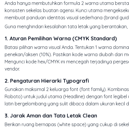
Anda hanya membutuhkan formula 2 warna utama berstanda
konsisten sekelas buatan agensi. Kunci utama mengeksek
membuat panduan identitas visual sederhana (brand guidel
Guna menghindari kesalahan tata letak yang berantakan, 
1. Aturan Pemilihan Warna (CMYK Standard)
Batasi pilihan warna visual Anda. Tentukan 1 warna domina
penekan/aksen (10%). Pastikan kode warna diubah dari 
Mengunci kode hex/CMYK ini mencegah terjadinya pergeser
vendor.
2. Pengaturan Hierarki Typografi
Gunakan maksimal 2 keluarga font (font family). Kombinasi
Roboto) untuk judul utama (Headline) dengan font legibel u
latin bergelombang yang sulit dibaca dalam ukuran kecil d
3. Jarak Aman dan Tata Letak Clean
Berikan ruang bernapas (white space) yang cukup di sekel