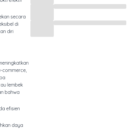
kti efektif
tekan secara
ksibel di
an diri
meningkatkan
 e-commerce,
aba
tau lembek
san bahwa
a efisien
uhkan daya