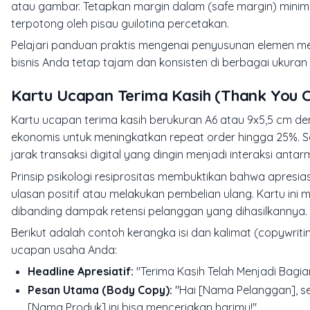
atau gambar. Tetapkan margin dalam (safe margin) minimal
terpotong oleh pisau guilotina percetakan.
Pelajari panduan praktis mengenai penyusunan elemen me
bisnis Anda tetap tajam dan konsisten di berbagai ukuran
Kartu Ucapan Terima Kasih (Thank You C
Kartu ucapan terima kasih berukuran A6 atau 9x5,5 cm d
ekonomis untuk meningkatkan repeat order hingga 25%. 
jarak transaksi digital yang dingin menjadi interaksi ant
Prinsip psikologi resiprositas membuktikan bahwa apres
ulasan positif atau melakukan pembelian ulang. Kartu ini 
dibanding dampak retensi pelanggan yang dihasilkannya.
Berikut adalah contoh kerangka isi dan kalimat (copywri
ucapan usaha Anda:
Headline Apresiatif:
"Terima Kasih Telah Menjadi Bagian
Pesan Utama (Body Copy):
"Hai [Nama Pelanggan], se
[Nama Produk] ini bisa menceriakan harimu!"