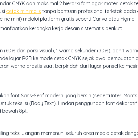
r CMYK dan maksimal 2 hierarki font agar materi cetak ter
usi
cetak minimalis
tanpa bantuan profesional terletak pada d
ine mini) melalui platform gratis seperti Canva atau Figma.
manfaatkan kerangka kerja desain sistematis berikut:
n (60% dari porsi visual), 1 warna sekunder (30%), dan 1 warn
mode layar RGB ke mode cetak CMYK sejak awal pembuatan d
an warna drastis saat berpindah dari layar ponsel ke mesi
kan font Sans-Serif modern yang bersih (seperti Inter, Monts
ntuk teks isi (Body Text). Hindari penggunaan font dekoratif 
i bawah 8pt.
iling teks. Jangan memenuhi seluruh area media cetak denga