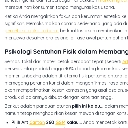
serius, higienis, dan terpercaya. Pendekatan
marketing ce
merebut hati konsumen tanpa menguras kas usaha.
Ketika Anda mengalihkan fokus dari kerumitan estetika ke
signifikan. Memaksimalkan sarana sederhana yang ada di 
percetakan jakarta barat
berkualitas akan memberikan imb
menyewa desainer profesional di fase awal pertumbuhan b
Psikologi Sentuhan Fisik dalam Membang
Sensasi taktil dari materi cetak berbobot tepat (seperti
Ar
persepsi nilai produk hingga 40% dibanding komunikasi se
momen
unboxing
adalah titik temu fisik pertama antara j
memegang peranan kunci dalam mengonfirmasi rasa aman 
akan memperlihatkan kesan kemasan yang asal-asalan, 
produk di dalamnya dibuat dengan ketelitian tinggi.
Berikut adalah panduan aturan
pilih ini kalau...
dalam men
namun tetap menghadirkan kesan mewah di tangan kons
Pilih Art
Carton
260
GSM
kalau...
Anda mencetak kartu