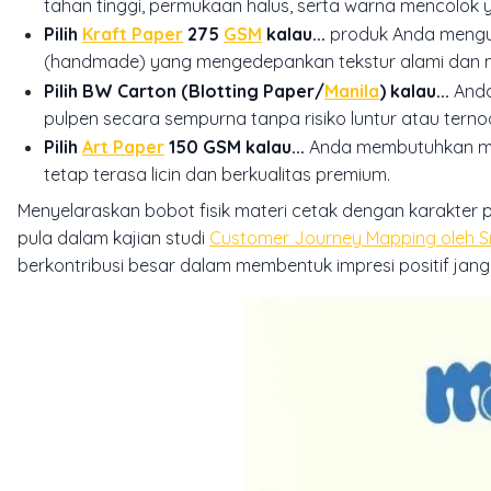
tahan tinggi, permukaan halus, serta warna mencolok y
Pilih
Kraft Paper
275
GSM
kalau...
produk Anda mengus
(handmade) yang mengedepankan tekstur alami dan 
Pilih BW Carton (Blotting Paper/
Manila
) kalau...
Anda
pulpen secara sempurna tanpa risiko luntur atau terno
Pilih
Art Paper
150 GSM kalau...
Anda membutuhkan medi
tetap terasa licin dan berkualitas premium.
Menyelaraskan bobot fisik materi cetak dengan karakter 
pula dalam kajian studi
Customer Journey Mapping oleh 
berkontribusi besar dalam membentuk impresi positif ja