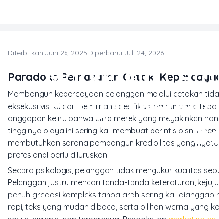
Skip to main content
Diterbitkan Juni 26, 2025
·
Diperbarui Juli 24, 2026
Marketing Ceta
Paradoks Pemasaran Cetak: Kepercayaa
Membangun kepercayaan pelanggan melalui cetakan tidak 
Bangun Keperc
eksekusi visual dan pemilihan spesifikasi bahan yang tep
anggapan keliru bahwa citra merek yang meyakinkan hanya 
De
tingginya biaya ini sering kali membuat perintis bisnis m
membutuhkan sarana pembangun kredibilitas yang nyata. 
profesional perlu diluruskan.
Secara psikologis, pelanggan tidak mengukur kualitas se
Pelanggan justru mencari tanda-tanda keteraturan, kejuju
penuh gradasi kompleks tanpa arah sering kali dianggap
rapi, teks yang mudah dibaca, serta pilihan warna yang k