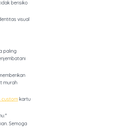
idak berisiko
entitas visual
a paling
enjembatani
 memberikan
at murah
k custom
kartu
mu."
tian. Semoga