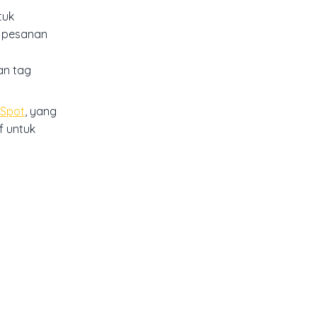
tuk
a pesanan
an tag
bSpot
, yang
f untuk