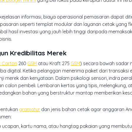
tak budget minim
yang berfokus pada kerapian dasar ini terbu
 kejelasan informasi, biaya operasional pemasaran dapat di
pasaran seperti templat modular dan layanan cetak yang fle
al hasil investasi yang jauh lebih tinggi daripada memaksak
isnis.
un Kredibilitas Merek
t Carton
260
GSM
atau Kraft 275
GSM
) secara bawah sadar 
rba digital. Ketika pelanggan menerima paket dari transaksi
anji merek dan kenyataan. Dalam psikologi sensori, indra per
calon pembeli. Lembaran kertas yang tipis, melengkung, a
sedangkan bahan yang berstruktur mantap memberikan ke
entukan
gramatur
dan jenis bahan cetak agar anggaran And
umen:
 ucapan, kartu nama, atau hangtag pakaian yang membut