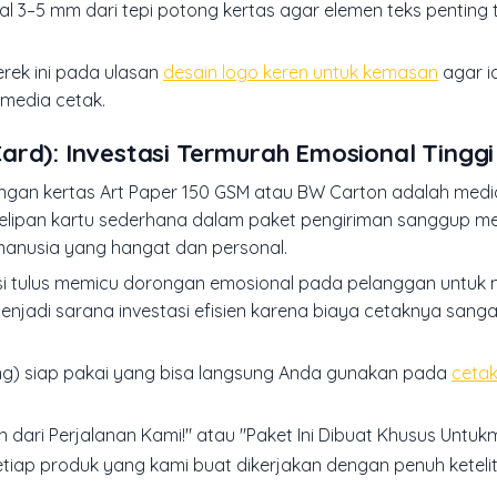
 3–5 mm dari tepi potong kertas agar elemen teks penting t
rek ini pada ulasan
desain logo keren untuk kemasan
agar id
 media cetak.
ard): Investasi Termurah Emosional Tinggi
engan kertas Art Paper 150 GSM atau BW Carton adalah medi
Selipan kartu sederhana dalam paket pengiriman sanggup m
armanusia yang hangat dan personal.
iasi tulus memicu dorongan emosional pada pelanggan untuk
menjadi sarana investasi efisien karena biaya cetaknya sang
ting) siap pakai yang bisa langsung Anda gunakan pada
ceta
 dari Perjalanan Kami!" atau "Paket Ini Dibuat Khusus Untuk
tiap produk yang kami buat dikerjakan dengan penuh keteli