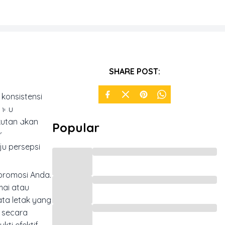
ategi
SHARE POST:
konsistensi
anpa
ncul
akutan akan
Popular
r
u persepsi
 promosi Anda.
mai atau
ta letak yang
a secara