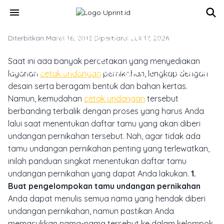
Skip to main content
menu
Diterbitkan Maret 16, 2018
PHOTOBOOK & CETAK PERSONAL
·
Diperbarui Juli 17, 2026
Panduan Singkat Menentukan
Saat ini ada banyak percetakan yang menyediakan
Daftar Tamu Undangan Pernikahan
layanan
cetak undangan
pernikahan, lengkap dengan
desain serta beragam bentuk dan bahan kertas.
Namun, kemudahan
cetak undangan
tersebut
berbanding terbalik dengan proses yang harus Anda
lalui saat menentukan daftar tamu yang akan diberi
undangan pernikahan tersebut. Nah, agar tidak ada
tamu undangan pernikahan penting yang terlewatkan,
inilah panduan singkat menentukan daftar tamu
undangan pernikahan yang dapat Anda lakukan.
1.
Buat pengelompokan tamu undangan pernikahan
Anda dapat menulis semua nama yang hendak diberi
undangan pernikahan, namun pastikan Anda
memasukkan nama-nama tersebut ke dalam kelompok