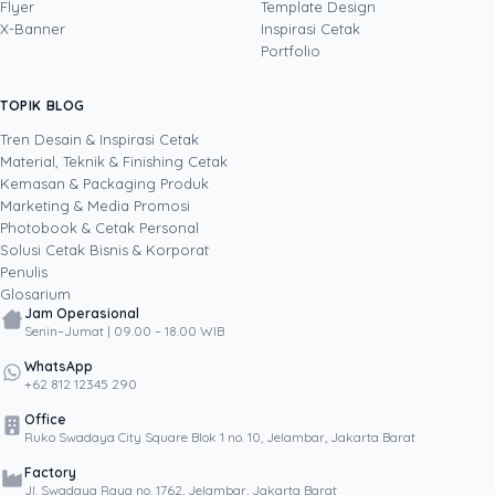
marketing, serta pemrograman dan AI. Ia
Flyer
Template Design
memahami bisnis cetak langsung dari lantai
X-Banner
Inspirasi Cetak
produksi sampai baris kode, dari menghitung
Portfolio
biaya per unit hingga membangun sendiri
sistem AI internal Uprint. Tulisannya membahas
TOPIK BLOG
SHARE POST:
keputusan cetak, dari kartu nama, brosur,
sampai kemasan produk, selalu dengan
Tren Desain & Inspirasi Cetak
kacamata data dan dampak bisnis nyata.
Material, Teknik & Finishing Cetak
Kemasan & Packaging Produk
Marketing & Media Promosi
Photobook & Cetak Personal
Popular
Solusi Cetak Bisnis & Korporat
Penulis
Glosarium
Jam Operasional
Senin–Jumat | 09.00 – 18.00 WIB
WhatsApp
+62 812 12345 290
Office
Ruko Swadaya City Square Blok 1 no. 10, Jelambar, Jakarta Barat
Factory
Jl. Swadaya Raya no. 1762, Jelambar, Jakarta Barat