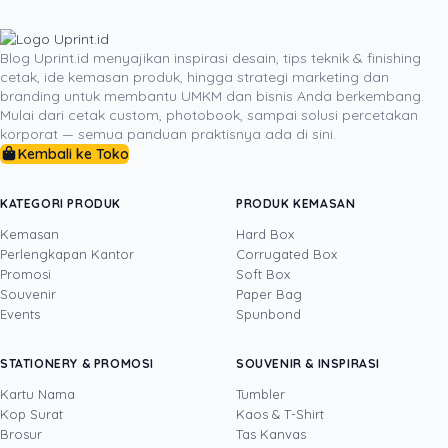
diundang akan membuka celah untuk mengundang
tamu-tamu tambahan lainnya.
Pilihlah tempat
pernikahan yang dapat mengakomodasi seluruh tamu
Blog Uprint.id menyajikan inspirasi desain, tips teknik & finishing
cetak, ide kemasan produk, hingga strategi marketing dan
Anda dengan nyaman. Mengingat pesta pernikahan
branding untuk membantu UMKM dan bisnis Anda berkembang.
adalah acara sakral, sebaiknya Anda mempersiapkan
Mulai dari cetak custom, photobook, sampai solusi percetakan
segala sesuatunya dengan matang bahkan sejak jauh-
korporat — semua panduan praktisnya ada di sini.
jauh hari. Disarankan agar Anda sudah menentukan
Kembali ke Toko
daftar tamu undangan pernikahan H-8 bulan pesta
pernikahan agar alokasi dana dapat segera ditentukan.
KATEGORI PRODUK
PRODUK KEMASAN
Kemasan
Hard Box
Perlengkapan Kantor
Corrugated Box
Promosi
Soft Box
DITULIS OLEH
Souvenir
Paper Bag
Events
Spunbond
Yustian Tenegar
· Cofounder
Yustian Tenegar adalah Founder & CEO
STATIONERY & PROMOSI
SOUVENIR & INSPIRASI
Uprint.id, pakar dengan pengalaman lebih dari
20 tahun yang menguasai tiga disiplin
Kartu Nama
Tumbler
sekaligus: produksi percetakan dan kemasan
Kop Surat
Kaos & T-Shirt
Lihat profil →
Lihat semua penulis
(offset, digital printing, quality control), digital
Brosur
Tas Kanvas