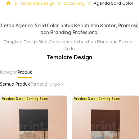
Color
chevron_right
chevron_right
chevron_right
home
Template Design
Stationery
Agenda Solid Color
Klik Di sini
keyboard_arrow_down
Cetak Agenda Solid Color untuk Kebutuhan Kantor, Promosi,
dan Branding Profesional
Template Design Siap Cetak untuk Kebutuhan Bisnis dan Promosi
Anda
Template Design
Kategori
Produk
Semua Produk
Terbaru
Harga
expand_more
Product Detail Coming Soon
Product Detail Coming Soon