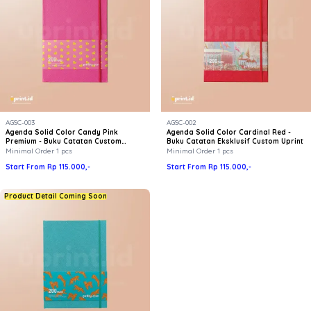
AGSC-003
AGSC-002
Agenda Solid Color Candy Pink
Agenda Solid Color Cardinal Red -
Premium - Buku Catatan Custom
Buku Catatan Eksklusif Custom Uprint
Uprint
Minimal Order 1 pcs
Minimal Order 1 pcs
Start From Rp 115.000,-
Start From Rp 115.000,-
Product Detail Coming Soon