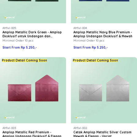
AMW-005
AMW-004
Amplop Metallic Dark Green - Amplop
Amplop Metallic Navy Blue Premium -
Eksklusif untuk Undangan dan
Amplop Undangan Eksklusif & Mewah
Branding Bisnis
Minimal Order 10 pcs
Minimal Order 10 pcs
Start From Rp 5.250,-
Start From Rp 5.250,-
Product Detail Coming Soon
Product Detail Coming Soon
AMW-003
AMW-002
Amplop Metallic Red Premium -
Cetak Amplop Metallic Silver Custom
Amplop Undangan Eksklusif & Elegan
Mewah & Elegan - Uprint