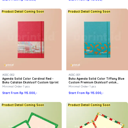
Product Detail Coming Soon
Product Detail Coming Soon
AGSC-002
AGSC-001
Agenda Solid Color Cardinal Red -
Buku Agenda Solid Color Tiffany Blue
Buku Catatan Eksklusif Custom Uprint
Custom Premium Eksklusif untuk
Souvenir & Kantor
Minimal Order 1 pcs
Minimal Order 1 pcs
Start From Rp 115.000,-
Start From Rp 115.000,-
Product Detail Coming Soon
Product Detail Coming Soon