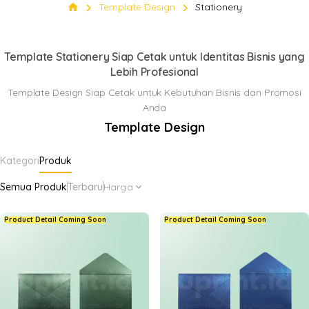
Stationery
chevron_right
chevron_right
home
Template Design
Stationery
Klik Di sini
keyboard_arrow_down
Template Stationery Siap Cetak untuk Identitas Bisnis yang
Lebih Profesional
Template Design Siap Cetak untuk Kebutuhan Bisnis dan Promosi
Anda
Template Design
Kategori
Produk
Semua Produk
Terbaru
Harga
expand_more
Product Detail Coming Soon
Product Detail Coming Soon