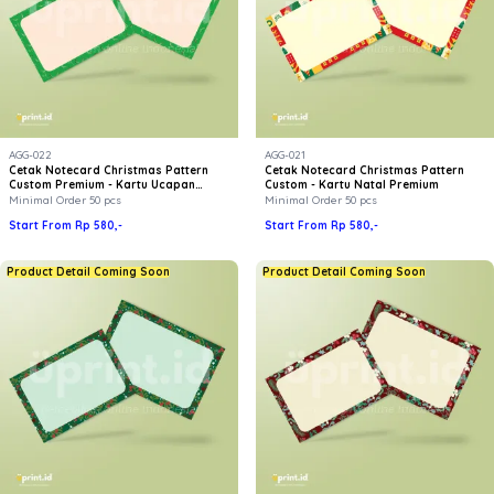
AGG-022
AGG-021
Cetak Notecard Christmas Pattern
Cetak Notecard Christmas Pattern
Custom Premium - Kartu Ucapan
Custom - Kartu Natal Premium
Natal Uprint
Minimal Order 50 pcs
Minimal Order 50 pcs
Start From Rp 580,-
Start From Rp 580,-
Product Detail Coming Soon
Product Detail Coming Soon