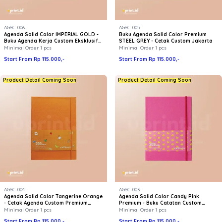
AGSC-006
AGSC-005
Agenda Solid Color IMPERIAL GOLD -
Buku Agenda Solid Color Premium
Buku Agenda Kerja Custom Eksklusif
STEEL GREY - Cetak Custom Jakarta
Premium
Minimal Order 1 pcs
Minimal Order 1 pcs
Start From Rp 115.000,-
Start From Rp 115.000,-
Product Detail Coming Soon
Product Detail Coming Soon
AGSC-004
AGSC-003
Agenda Solid Color Tangerine Orange
Agenda Solid Color Candy Pink
- Cetak Agenda Custom Premium
Premium - Buku Catatan Custom
Jakarta | Uprint
Uprint
Minimal Order 1 pcs
Minimal Order 1 pcs
Start From Rp 115.000,-
Start From Rp 115.000,-