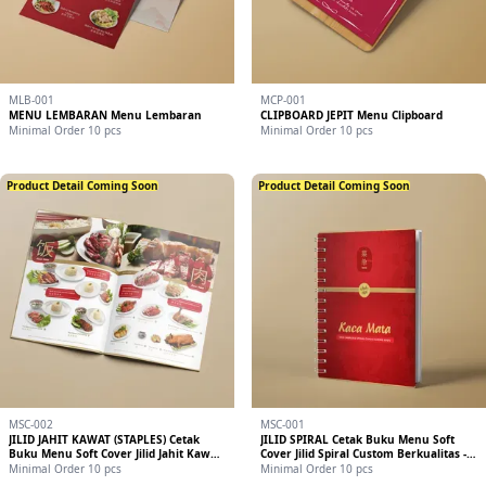
MLB-001
MCP-001
MENU LEMBARAN Menu Lembaran
CLIPBOARD JEPIT Menu Clipboard
Minimal Order 10 pcs
Minimal Order 10 pcs
Product Detail Coming Soon
Product Detail Coming Soon
MSC-002
MSC-001
JILID JAHIT KAWAT (STAPLES) Cetak
JILID SPIRAL Cetak Buku Menu Soft
Buku Menu Soft Cover Jilid Jahit Kawat
Cover Jilid Spiral Custom Berkualitas -
(Staples) Murah & Berkualitas
Uprint
Minimal Order 10 pcs
Minimal Order 10 pcs