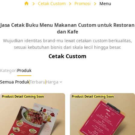
Menu
chevron_right
chevron_right
chevron_right
home
Cetak Custom
Promosi
Menu
Klik Di sini
keyboard_arrow_down
Jasa Cetak Buku Menu Makanan Custom untuk Restoran
dan Kafe
Wujudkan identitas brand-mu lewat cetakan custom berkualitas,
sesuai kebutuhan bisnis dari skala kecil hingga besar.
Cetak Custom
Kategori
Produk
Semua Produk
Terbaru
Harga
expand_more
Product Detail Coming Soon
Product Detail Coming Soon