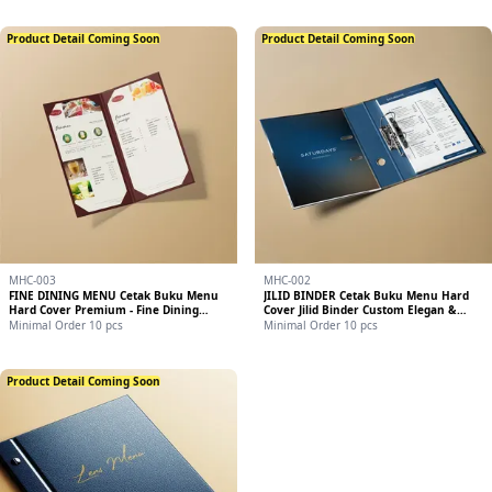
Product Detail Coming Soon
Product Detail Coming Soon
MHC-003
MHC-002
FINE DINING MENU Cetak Buku Menu
JILID BINDER Cetak Buku Menu Hard
Hard Cover Premium - Fine Dining
Cover Jilid Binder Custom Elegan &
Menu Eksklusif
Awet
Minimal Order 10 pcs
Minimal Order 10 pcs
Product Detail Coming Soon