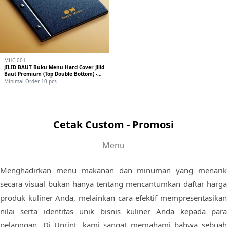
MHC-001
JILID BAUT Buku Menu Hard Cover Jilid
Baut Premium (Top Double Bottom) -
Cetak Custom
Minimal Order 10 pcs
Cetak Custom - Promosi
Menu
Menghadirkan menu makanan dan minuman yang menarik
secara visual bukan hanya tentang mencantumkan daftar harga
produk kuliner Anda, melainkan cara efektif mempresentasikan
nilai serta identitas unik bisnis kuliner Anda kepada para
pelanggan. Di Uprint, kami sangat memahami bahwa sebuah