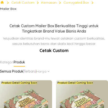
chevron_right
chevron_right
chevron_right
chevron_right
home
Cetak Custom
Kemasan
Corrugated Box
Box
Mailer Box
Klik Di sini
keyboard_arrow_down
Cetak Custom Mailer Box Berkualitas Tinggi untuk
Tingkatkan Brand Value Bisnis Anda
Wujudkan identitas brand-mu lewat cetakan custom berkualitas,
sesuai kebutuhan bisnis dari skala kecil hingga besar.
Cetak Custom
Kategori
Produk
Semua Produk
Terbaru
Harga
expand_more
Product Detail Coming Soon
Product Detail Coming Soon