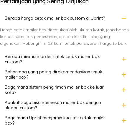
Pertanyaan yang Sering Diajukan
remove
Berapa harga cetak mailer box custom di Uprint?
Harga cetak mailer box ditentukan oleh ukuran kotak, jenis bahan
karton, kuantitas pemesanan, serta teknik finishing yang
digunakan. Hubungi tim CS kami untuk penawaran harga terbaik.
Berapa minimum order untuk cetak mailer box
add
custom?
Bahan apa yang paling direkomendasikan untuk
add
mailer box?
Bagaimana sistem pengiriman mailer box ke luar
add
kota?
Apakah saya bisa memesan mailer box dengan
add
ukuran custom?
Bagaimana Uprint menjamin kualitas cetak mailer
add
box?