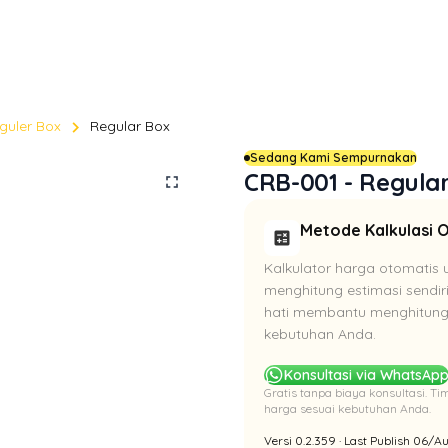
chevron_right
guler Box
Regular Box
Sedang Kami Sempurnakan
CRB-001 - Regula
fullscreen
Metode Kalkulasi 
calculate
Kalkulator harga otomatis 
menghitung estimasi sendir
hati membantu menghitung 
kebutuhan Anda.
Konsultasi via WhatsAp
Gratis tanpa biaya konsultasi. 
harga sesuai kebutuhan Anda.
Versi 0.2.359 · Last Publish 06