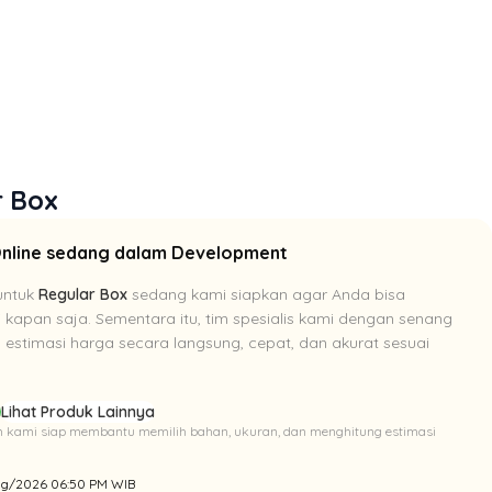
r Box
Online sedang dalam Development
untuk
Regular Box
sedang kami siapkan agar Anda bisa
i kapan saja. Sementara itu, tim spesialis kami dengan senang
estimasi harga secara langsung, cepat, dan akurat sesuai
p
Lihat Produk Lainnya
Tim kami siap membantu memilih bahan, ukuran, dan menghitung estimasi
/Aug/2026 06:50 PM WIB