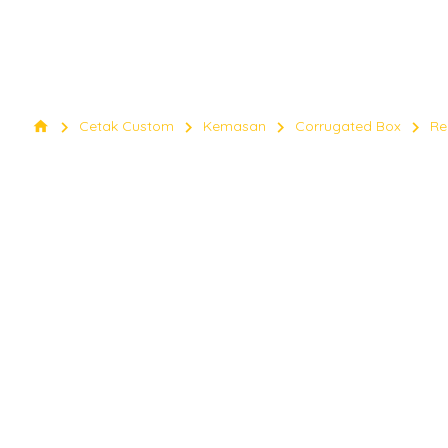
chevron_right
chevron_right
chevron_right
chevron_right
home
Cetak Custom
Kemasan
Corrugated Box
Re