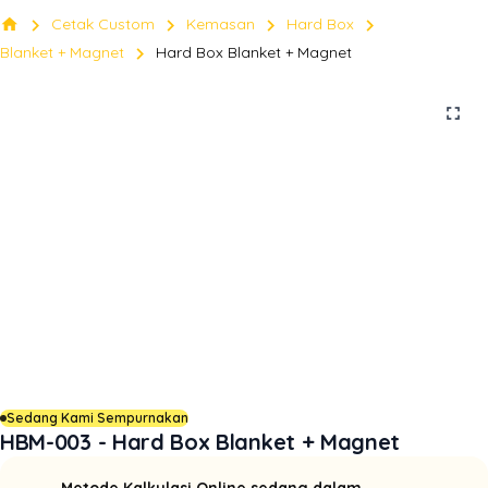
chevron_right
chevron_right
chevron_right
chevron_right
home
Cetak Custom
Kemasan
Hard Box
chevron_right
Blanket + Magnet
Hard Box Blanket + Magnet
fullscreen
Sedang Kami Sempurnakan
HBM-003 - Hard Box Blanket + Magnet
Metode Kalkulasi Online sedang dalam