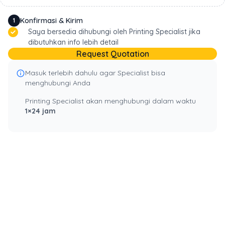
Konfirmasi & Kirim
1
Saya bersedia dihubungi oleh Printing Specialist jika
dibutuhkan info lebih detail
Request Quotation
Masuk terlebih dahulu agar Specialist bisa
info_outline
menghubungi Anda
Printing Specialist akan menghubungi dalam waktu
1×24 jam