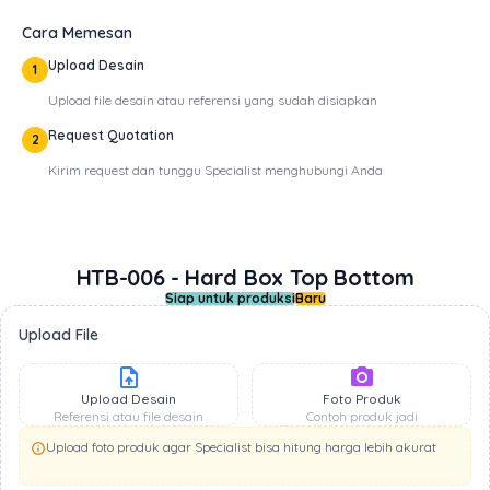
Cara Memesan
Upload Desain
1
Upload file desain atau referensi yang sudah disiapkan
Request Quotation
2
Kirim request dan tunggu Specialist menghubungi Anda
HTB-006 - Hard Box Top Bottom
Siap untuk produksi
Baru
Upload File
upload_file
photo_camera
Upload Desain
Foto Produk
Referensi atau file desain
Contoh produk jadi
Upload foto produk agar Specialist bisa hitung harga lebih akurat
info_outline