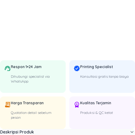
Respon 1×24 Jam
Printing Specialist
support_agent
verified
Dihubungi specialist via
Konsultasi gratis tanpa biaya
WhatsApp
Harga Transparan
Kualitas Terjamin
receipt_long
workspace_premium
Quotation detail sebelum
Produksi & QC ketat
pesan
expand_more
Deskripsi Produk