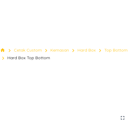
chevron_right
chevron_right
chevron_right
chevron_right
home
Cetak Custom
Kemasan
Hard Box
Top Bottom
chevron_right
Hard Box Top Bottom
fullscreen