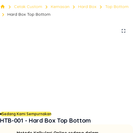
chevron_right
chevron_right
chevron_right
chevron_right
home
Cetak Custom
Kemasan
Hard Box
Top Bottom
chevron_right
Hard Box Top Bottom
fullscreen
Sedang Kami Sempurnakan
HTB-001 - Hard Box Top Bottom
Metode Kalkulasi Online sedang dalam