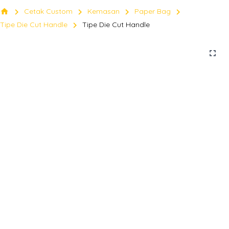
chevron_right
chevron_right
chevron_right
chevron_right
home
Cetak Custom
Kemasan
Paper Bag
chevron_right
Tipe Die Cut Handle
Tipe Die Cut Handle
fullscreen