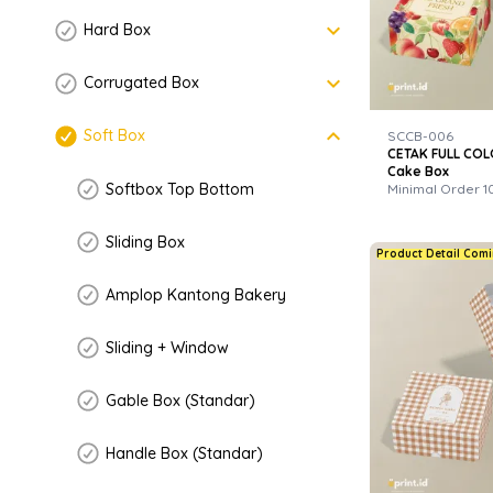
keyboard_arrow_down
Hard Box
keyboard_arrow_down
Corrugated Box
keyboard_arrow_down
Soft Box
SCCB-006
CETAK FULL COLO
Cake Box
Softbox Top Bottom
Minimal Order 1
Sliding Box
Product Detail Com
Amplop Kantong Bakery
Sliding + Window
Gable Box (Standar)
Handle Box (Standar)