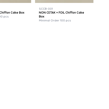
SCCB-001
Chiffon Cake Box
NON CETAK + FOIL Chiffon Cake
00 pcs
Box
Minimal Order 100 pcs