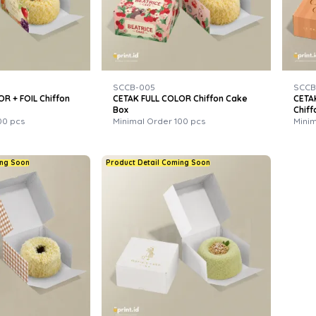
SCCB-005
SCCB
R + FOIL Chiffon
CETAK FULL COLOR Chiffon Cake
CETA
Box
Chiff
00 pcs
Minimal Order 100 pcs
Minim
ing Soon
Product Detail Coming Soon