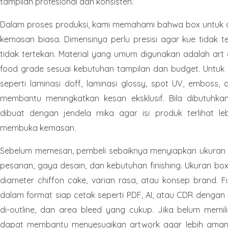
tampilan profesional dan konsisten.
Dalam proses produksi, kami memahami bahwa box untuk c
kemasan biasa. Dimensinya perlu presisi agar kue tidak ter
tidak tertekan. Material yang umum digunakan adalah art c
food grade sesuai kebutuhan tampilan dan budget. Untuk p
seperti laminasi doff, laminasi glossy, spot UV, emboss,
membantu meningkatkan kesan eksklusif. Bila dibutuhkan
dibuat dengan jendela mika agar isi produk terlihat l
membuka kemasan.
Sebelum memesan, pembeli sebaiknya menyiapkan ukuran ku
pesanan, gaya desain, dan kebutuhan finishing. Ukuran bo
diameter chiffon cake, varian rasa, atau konsep brand. Fil
dalam format siap cetak seperti PDF, AI, atau CDR dengan r
di-outline, dan area bleed yang cukup. Jika belum memiliki
dapat membantu menyesuaikan artwork agar lebih aman