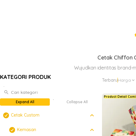
h
Cetak Chiffon 
Wujudkan identitas brand-mu
KATEGORI PRODUK
Terbaru
Harga
expand_more
search
Product Detail Com
Expand All
Collapse All
keyboard_arrow_down
Cetak Custom
keyboard_arrow_down
Kemasan