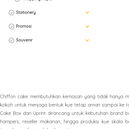
keyboard_arrow_down
Stationery
keyboard_arrow_down
Promosi
keyboard_arrow_down
Souvenir
Chiffon cake membutuhkan kemasan yang tidak hanya men
kokoh untuk menjaga bentuk kue tetap aman sampai ke t
Cake Box dari Uprint dirancang untuk kebutuhan brand b
hampers, reseller makanan, hingga produksi kue skala