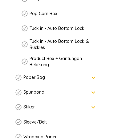
Pop Corn Box
Tuck in - Auto Bottom Lock
Tuck in - Auto Bottom Lock &
Buckles
Product Box + Gantungan
Belakang
keyboard_arrow_down
Paper Bag
keyboard_arrow_down
Spunbond
keyboard_arrow_down
Stiker
Sleeve/Belt
Wrapping Paper