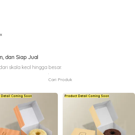
ox
, dan Siap Jual
ri skala kecil hingga besar.
 Detail Coming Soon
Product Detail Coming Soon