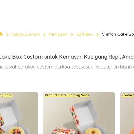
KEMASAN
Custom
chevron_right
chevron_right
chevron_right
chevron_right
ome
Cetak Custom
Kemasan
Soft Box
Chiffon Cake B
Soft
Cake Box Custom untuk Kemasan Kue yang Rapi, Aman
Box
 lewat cetakan custom berkualitas, sesuai kebutuhan bisnis da
Klik Di sini
keyboard_arrow_down
ing Soon
Product Detail Coming Soon
Product