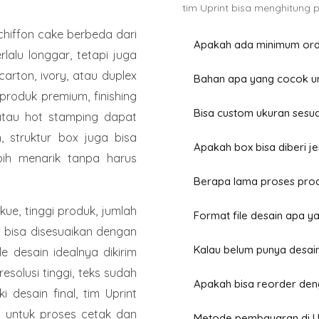
tim Uprint bisa menghitung 
hiffon cake berbeda dari
Apakah ada minimum orde
lalu longgar, tetapi juga
arton, ivory, atau duplex
Bahan apa yang cocok un
roduk premium, finishing
Bisa custom ukuran sesua
 atau hot stamping dapat
, struktur box juga bisa
Apakah box bisa diberi j
ebih menarik tanpa harus
Berapa lama proses prod
e, tinggi produk, jumlah
Format file desain apa y
x bisa disesuaikan dengan
Kalau belum punya desain
e desain idealnya dikirim
esolusi tinggi, teks sudah
Apakah bisa reorder de
 desain final, tim Uprint
 untuk proses cetak dan
Metode pembayaran di U