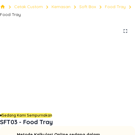
chevron_right
chevron_right
chevron_right
chevron_right
chevron_right
home
Cetak Custom
Kemasan
Soft Box
Food Tray
Food Tray
fullscreen
Sedang Kami Sempurnakan
SFT03 - Food Tray
Metode Kalkulasi Online sedang dalam