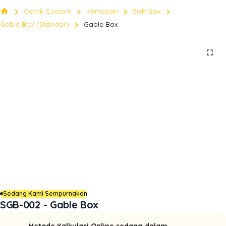
chevron_right
chevron_right
chevron_right
chevron_right
home
Cetak Custom
Kemasan
Soft Box
chevron_right
Gable Box (Standar)
Gable Box
fullscreen
Sedang Kami Sempurnakan
SGB-002 - Gable Box
Metode Kalkulasi Online sedang dalam