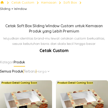
chevron_right
chevron_right
chevron_right
chevron_right
home
Cetak Custom
Kemasan
Soft Box
Box
Sliding + Window
keyboard_arrow_down
Klik Di sini
Cetak Soft Box Sliding Window Custom untuk Kemasan
Produk yang Lebih Premium
Wujudkan identitas brand-mu lewat cetakan custom berkualitas,
sesuai kebutuhan bisnis dari skala kecil hingga besar.
Cetak Custom
Kategori
Produk
Semua Produk
Terbaru
Harga
expand_more
Product Detail Coming Soon
Product Detail Coming Soon