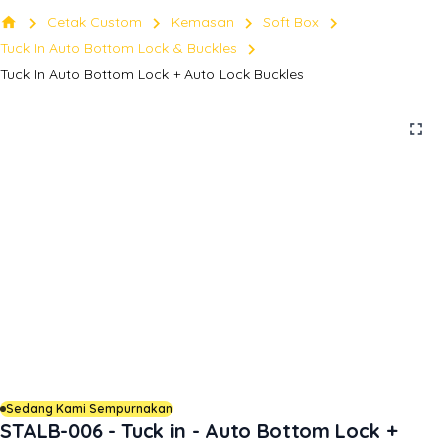
chevron_right
chevron_right
chevron_right
chevron_right
home
Cetak Custom
Kemasan
Soft Box
chevron_right
Tuck In Auto Bottom Lock & Buckles
Tuck In Auto Bottom Lock + Auto Lock Buckles
fullscreen
Sedang Kami Sempurnakan
STALB-006 - Tuck in - Auto Bottom Lock +