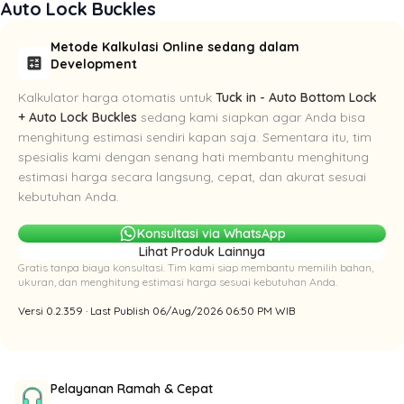
Auto Lock Buckles
Metode Kalkulasi Online sedang dalam
calculate
Development
Kalkulator harga otomatis untuk
Tuck in - Auto Bottom Lock
+ Auto Lock Buckles
sedang kami siapkan agar Anda bisa
menghitung estimasi sendiri kapan saja. Sementara itu, tim
spesialis kami dengan senang hati membantu menghitung
estimasi harga secara langsung, cepat, dan akurat sesuai
kebutuhan Anda.
Konsultasi via WhatsApp
Lihat Produk Lainnya
Gratis tanpa biaya konsultasi. Tim kami siap membantu memilih bahan,
ukuran, dan menghitung estimasi harga sesuai kebutuhan Anda.
Versi 0.2.359 · Last Publish 06/Aug/2026 06:50 PM WIB
Pelayanan Ramah & Cepat