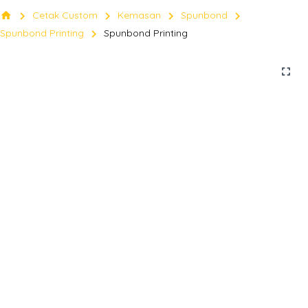
chevron_right
chevron_right
chevron_right
chevron_right
home
Cetak Custom
Kemasan
Spunbond
chevron_right
Spunbond Printing
Spunbond Printing
fullscreen