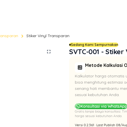
chevron_right
Transparan
Stiker Vinyl Transparan
Sedang Kami Sempurnakan
SVTC-001 - Stiker
fullscreen
Metode Kalkulasi 
calculate
Kalkulator harga otomatis 
bisa menghitung estimasi se
senang hati membantu meng
sesuai kebutuhan Anda.
Konsultasi via WhatsAp
Gratis tanpa biaya konsultasi. 
harga sesuai kebutuhan Anda.
Versi 0.2.361 · Last Publish 08/