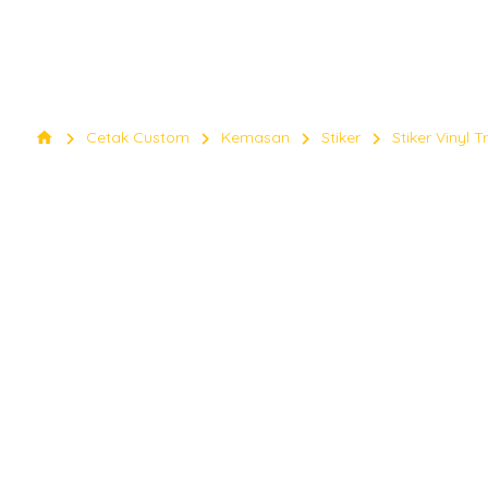
chevron_right
chevron_right
chevron_right
chevron_right
home
Cetak Custom
Kemasan
Stiker
Stiker Vinyl 