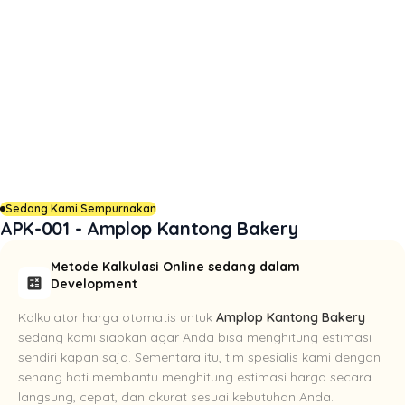
Sedang Kami Sempurnakan
APK-001 - Amplop Kantong Bakery
Metode Kalkulasi Online sedang dalam
calculate
Development
Kalkulator harga otomatis untuk
Amplop Kantong Bakery
sedang kami siapkan agar Anda bisa menghitung estimasi
sendiri kapan saja. Sementara itu, tim spesialis kami dengan
senang hati membantu menghitung estimasi harga secara
langsung, cepat, dan akurat sesuai kebutuhan Anda.