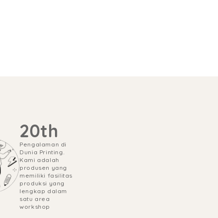
20th
Pengalaman di 
Dunia Printing.

Kami adalah 
produsen yang 
memiliki fasilitas 
produksi yang 
lengkap dalam 
satu area 
workshop