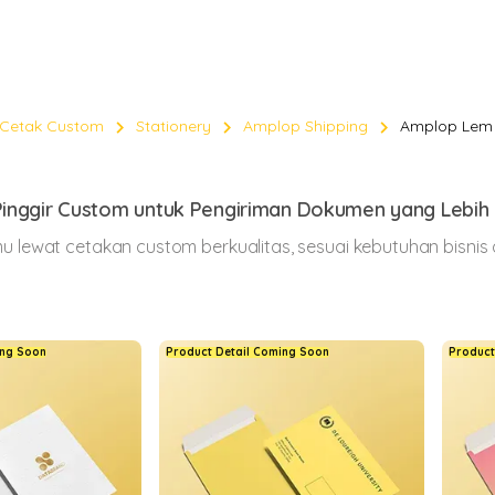
KEMASAN
Custom
chevron_right
chevron_right
chevron_right
Cetak Custom
Stationery
Amplop Shipping
Amplop Lem 
Amplop
nggir Custom untuk Pengiriman Dokumen yang Lebih 
Shippin
 lewat cetakan custom berkualitas, sesuai kebutuhan bisnis da
Klik Di sini
keyboard_arrow_down
ing Soon
Product Detail Coming Soon
Product