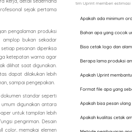
a kerja, detail sederhana
tim Uprint memberi estimasi 
rofesional sejak pertama
Apakah ada minimum orde
ngan pengalaman produksi
Bahan apa yang cocok un
a amplop bukan sekadar
Bisa cetak logo dan ala
, setiap pesanan diperiksa
ingga ketepatan warna agar
Berapa lama produksi am
nak dilihat saat digunakan.
itas dapat dilakukan lebih
Apakah Uprint membantu 
leman, sampai pengepakan.
Format file apa yang seb
 dokumen standar seperti
Apakah bisa pesan ulang
ang umum digunakan antara
aper untuk tampilan lebih
Apakah kualitas cetak am
fungsi pengiriman. Desain
ll color, memakai elemen
Metode pembayaran apa 