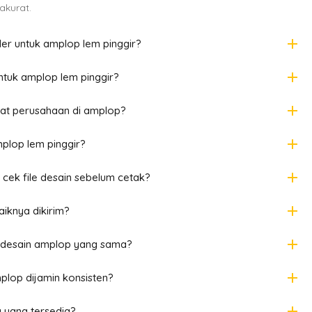
akurat.
add
r untuk amplop lem pinggir?
add
tuk amplop lem pinggir?
add
mat perusahaan di amplop?
add
plop lem pinggir?
add
cek file desain sebelum cetak?
add
aiknya dikirim?
add
 desain amplop yang sama?
add
plop dijamin konsisten?
add
yang tersedia?