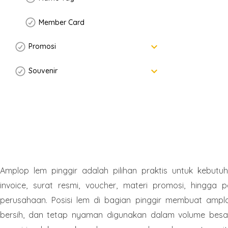
Member Card
keyboard_arrow_down
Promosi
keyboard_arrow_down
Souvenir
Amplop lem pinggir adalah pilihan praktis untuk kebut
invoice, surat resmi, voucher, materi promosi, hingga p
perusahaan. Posisi lem di bagian pinggir membuat ampl
bersih, dan tetap nyaman digunakan dalam volume besar.