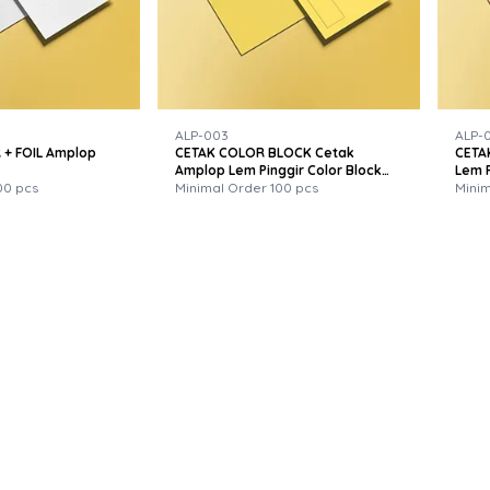
ALP-003
ALP-
+ FOIL Amplop
CETAK COLOR BLOCK Cetak
CETA
Amplop Lem Pinggir Color Block
Lem P
00 pcs
Custom - Desain Premium &
Minimal Order 100 pcs
Color
Minim
Elegan