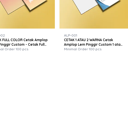
002
ALP-001
K FULL COLOR Cetak Amplop
CETAK 1 ATAU 2 WARNA Cetak
inggir Custom - Cetak Full
Amplop Lem Pinggir Custom 1 atau
 Berkualitas & Cepat
al Order 100 pcs
2 Warna Berkualitas Tinggi
Minimal Order 100 pcs