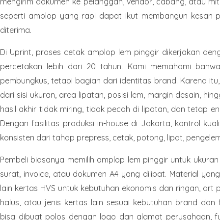
mengirim dokumen ke pelanggan, vendor, cabang, atau mitr
seperti amplop yang rapi dapat ikut membangun kesan p
diterima.
Di Uprint, proses cetak amplop lem pinggir dikerjakan de
percetakan lebih dari 20 tahun. Kami memahami bahw
pembungkus, tetapi bagian dari identitas brand. Karena itu
dari sisi ukuran, area lipatan, posisi lem, margin desain, h
hasil akhir tidak miring, tidak pecah di lipatan, dan tetap e
Dengan fasilitas produksi in-house di Jakarta, kontrol kual
konsisten dari tahap prepress, cetak, potong, lipat, penge
Pembeli biasanya memilih amplop lem pinggir untuk ukuran
surat, invoice, atau dokumen A4 yang dilipat. Material y
lain kertas HVS untuk kebutuhan ekonomis dan ringan, art p
halus, atau jenis kertas lain sesuai kebutuhan brand dan 
bisa dibuat polos dengan logo dan alamat perusahaan, fu