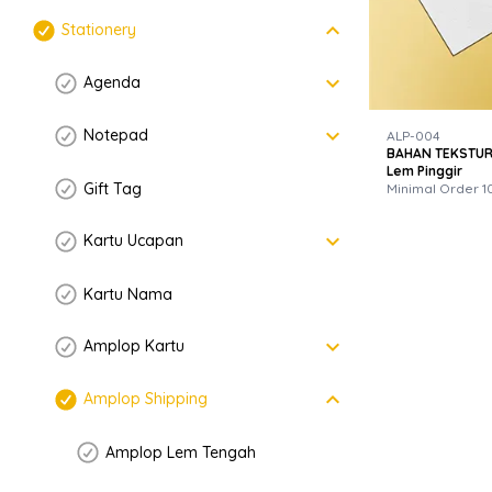
keyboard_arrow_down
Stationery
keyboard_arrow_down
Agenda
keyboard_arrow_down
Notepad
ALP-004
BAHAN TEKSTUR 
Lem Pinggir
Gift Tag
Minimal Order 1
keyboard_arrow_down
Kartu Ucapan
Kartu Nama
keyboard_arrow_down
Amplop Kartu
keyboard_arrow_down
Amplop Shipping
Amplop Lem Tengah