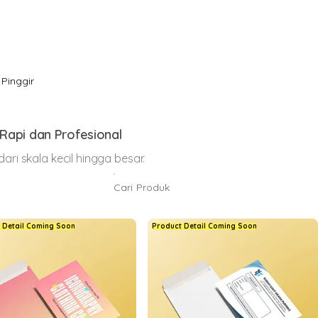
Pinggir
Rapi dan Profesional
g
ri skala kecil hingga besar.
 Detail Coming Soon
Product Detail Coming Soon