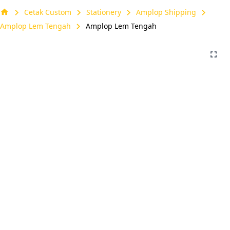
chevron_right
chevron_right
chevron_right
chevron_right
home
Cetak Custom
Stationery
Amplop Shipping
chevron_right
Amplop Lem Tengah
Amplop Lem Tengah
fullscreen