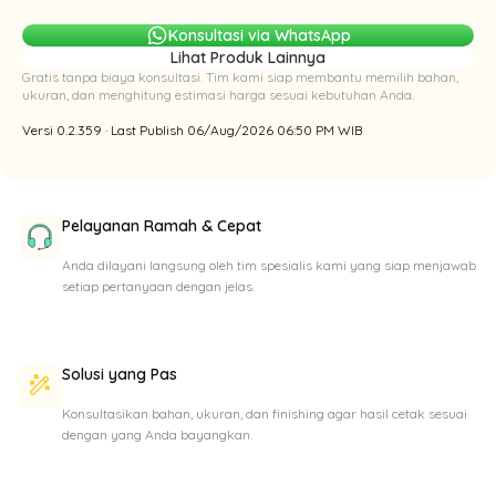
Konsultasi via WhatsApp
Lihat Produk Lainnya
Gratis tanpa biaya konsultasi. Tim kami siap membantu memilih bahan,
ukuran, dan menghitung estimasi harga sesuai kebutuhan Anda.
Versi 0.2.359 · Last Publish 06/Aug/2026 06:50 PM WIB
Pelayanan Ramah & Cepat
Anda dilayani langsung oleh tim spesialis kami yang siap menjawab
setiap pertanyaan dengan jelas.
Solusi yang Pas
Konsultasikan bahan, ukuran, dan finishing agar hasil cetak sesuai
dengan yang Anda bayangkan.