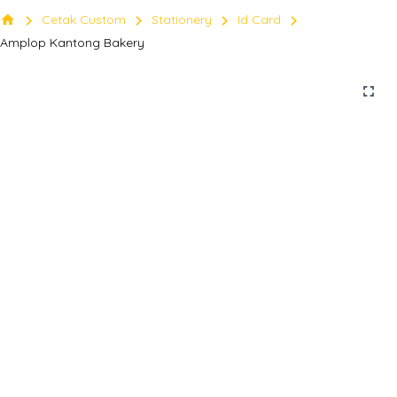
chevron_right
chevron_right
chevron_right
chevron_right
home
Cetak Custom
Stationery
Id Card
Amplop Kantong Bakery
fullscreen