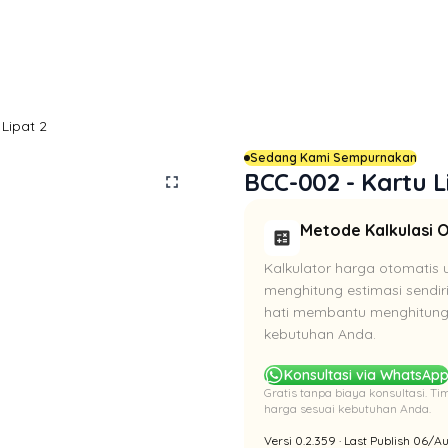
 Lipat 2
Sedang Kami Sempurnakan
BCC-002 - Kartu L
fullscreen
Metode Kalkulasi 
calculate
Kalkulator harga otomatis 
menghitung estimasi sendir
hati membantu menghitung 
kebutuhan Anda.
Konsultasi via WhatsAp
Gratis tanpa biaya konsultasi. 
harga sesuai kebutuhan Anda.
Versi 0.2.359 · Last Publish 06