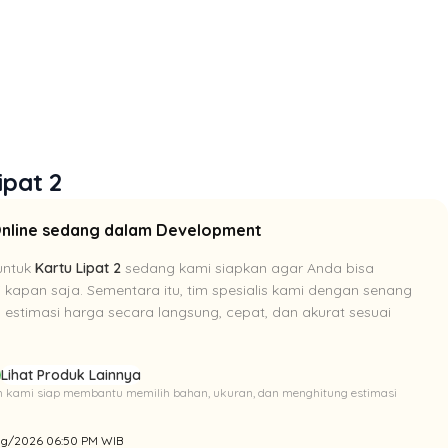
ipat 2
Online sedang dalam Development
untuk
Kartu Lipat 2
sedang kami siapkan agar Anda bisa
i kapan saja. Sementara itu, tim spesialis kami dengan senang
estimasi harga secara langsung, cepat, dan akurat sesuai
p
Lihat Produk Lainnya
Tim kami siap membantu memilih bahan, ukuran, dan menghitung estimasi
/Aug/2026 06:50 PM WIB