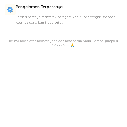
Pengalaman Terpercaya
Telah dipercaya mencetak beragam kebutuhan dengan standar
kualitas yang kami jaga betul.
Terima kasih atas kepercayaan dan kesabaran Anda. Sampai jumpa di
WhatsApp. 🙏