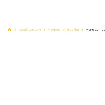
chevron_right
chevron_right
chevron_right
chevron_right
home
Cetak Custom
Promosi
Booklet
Menu Lemba