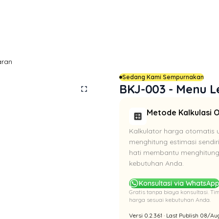
ran
Sedang Kami Sempurnakan
BKJ-003 - Menu 
fullscreen
Metode Kalkulasi 
calculate
Kalkulator harga otomatis 
menghitung estimasi sendir
hati membantu menghitung 
kebutuhan Anda.
Konsultasi via WhatsAp
Gratis tanpa biaya konsultasi. 
harga sesuai kebutuhan Anda.
Versi 0.2.361 · Last Publish 08/