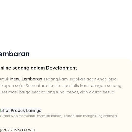
Lembaran
Online sedang dalam Development
untuk
Menu Lembaran
sedang kami siapkan agar Anda bisa
i kapan saja. Sementara itu, tim spesialis kami dengan senang
estimasi harga secara langsung, cepat, dan akurat sesuai
p
Lihat Produk Lainnya
Tim kami siap membantu memilih bahan, ukuran, dan menghitung estimasi
Aug/2026 05:54 PM WIB