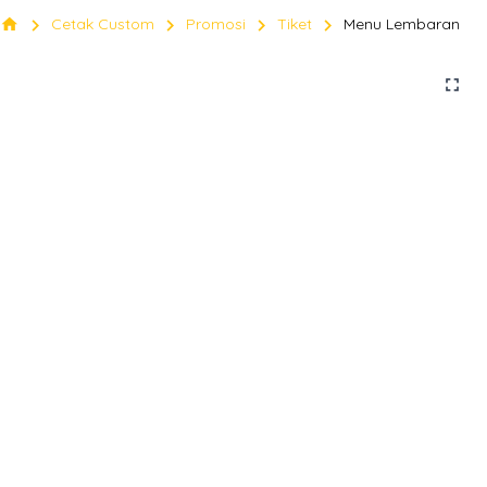
chevron_right
chevron_right
chevron_right
chevron_right
home
Cetak Custom
Promosi
Tiket
Menu Lembaran
fullscreen