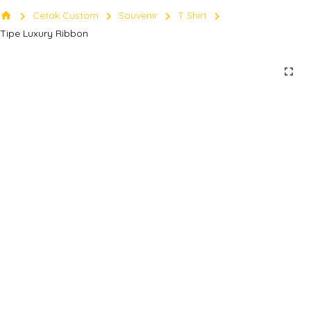
chevron_right
chevron_right
chevron_right
chevron_right
home
Cetak Custom
Souvenir
T Shirt
Tipe Luxury Ribbon
fullscreen