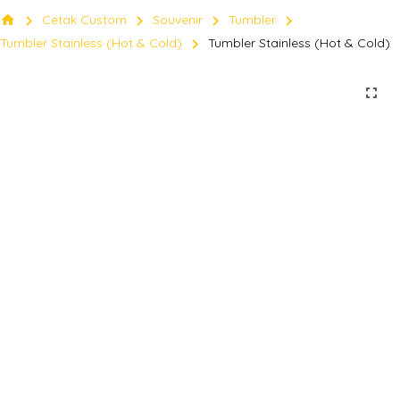
chevron_right
chevron_right
chevron_right
chevron_right
home
Cetak Custom
Souvenir
Tumbler
chevron_right
Tumbler Stainless (Hot & Cold)
Tumbler Stainless (Hot & Cold)
fullscreen