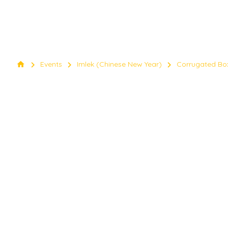
chevron_right
chevron_right
chevron_right
home
Events
Imlek (Chinese New Year)
Corrugated Box