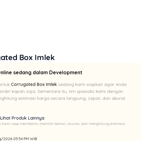
gated Box Imlek
Online sedang dalam Development
untuk
Corrugated Box Imlek
sedang kami siapkan agar Anda
ndiri kapan saja. Sementara itu, tim spesialis kami dengan
hitung estimasi harga secara langsung, cepat, dan akurat
p
Lihat Produk Lainnya
Tim kami siap membantu memilih bahan, ukuran, dan menghitung estimasi
Aug/2026 05:54 PM WIB