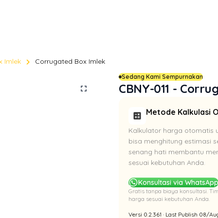
chevron_right
 Imlek
Corrugated Box Imlek
Sedang Kami Sempurnakan
CBNY-011 - Corru
fullscreen
Metode Kalkulasi 
calculate
Kalkulator harga otomatis 
bisa menghitung estimasi se
senang hati membantu meng
sesuai kebutuhan Anda.
Konsultasi via WhatsAp
Gratis tanpa biaya konsultasi. 
harga sesuai kebutuhan Anda.
Versi 0.2.361 · Last Publish 08/