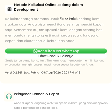
Metode Kalkulasi Online sedang dalam
calculate
Development
Kalkulator harga otomatis untuk
Flazz Imlek
sedang kami
siapkan agar Anda bisa menghitung estimasi sendiri kapan
saja. Sementara itu, tim spesialis kami dengan senang hati
membantu menghitung estimasi harga secara langsung,
cepat, dan akurat sesuai kebutuhan Anda.
Konsultasi via WhatsApp
Lihat Produk Lainnya
Gratis tanpa biaya konsultasi. Tim kami siap membantu memilih bahan,
ukuran, dan menghitung estimasi harga sesuai kebutuhan Anda.
Versi 0.2.361 · Last Publish 08/Aug/2026 05:54 PM WIB
Pelayanan Ramah & Cepat
Anda dilayani langsung oleh tim spesialis kami yang siap menjawab
setiap pertanyaan dengan jelas.