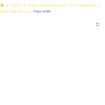
chevron_right
chevron_right
chevron_right
chevron_right
home
Events
Imlek (Chinese New Year)
E Money Imlek
chevron_right
Flazz Imlek (Bca)
Flazz Imlek
fullscreen