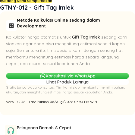
Sedang Kami Sempurnakan
GTNY-012 - Gift Tag Imlek
Metode Kalkulasi Online sedang dalam
calculate
Development
Kalkulator harga otomatis untuk
Gift Tag Imlek
sedang kami
siapkan agar Anda bisa menghitung estimasi sendiri kapan
saja. Sementara itu, tim spesialis kami dengan senang hati
membantu menghitung estimasi harga secara langsung,
cepat, dan akurat sesuai kebutuhan Anda.
Konsultasi via WhatsApp
Lihat Produk Lainnya
Gratis tanpa biaya konsultasi. Tim kami siap membantu memilih bahan,
ukuran, dan menghitung estimasi harga sesuai kebutuhan Anda.
Versi 0.2.361 · Last Publish 08/Aug/2026 05:54 PM WIB
Pelayanan Ramah & Cepat