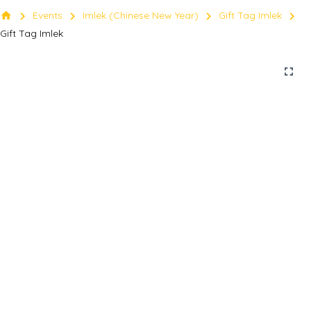
chevron_right
chevron_right
chevron_right
chevron_right
home
Events
Imlek (Chinese New Year)
Gift Tag Imlek
Gift Tag Imlek
fullscreen