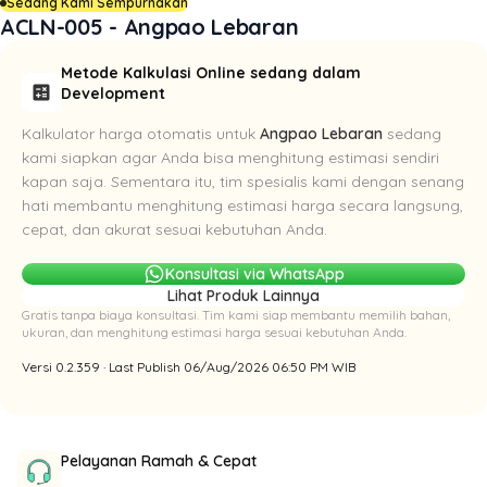
Sedang Kami Sempurnakan
ACLN-005 - Angpao Lebaran
Metode Kalkulasi Online sedang dalam
calculate
Development
Kalkulator harga otomatis untuk
Angpao Lebaran
sedang
kami siapkan agar Anda bisa menghitung estimasi sendiri
kapan saja. Sementara itu, tim spesialis kami dengan senang
hati membantu menghitung estimasi harga secara langsung,
cepat, dan akurat sesuai kebutuhan Anda.
Konsultasi via WhatsApp
Lihat Produk Lainnya
Gratis tanpa biaya konsultasi. Tim kami siap membantu memilih bahan,
ukuran, dan menghitung estimasi harga sesuai kebutuhan Anda.
Versi 0.2.359 · Last Publish 06/Aug/2026 06:50 PM WIB
Pelayanan Ramah & Cepat