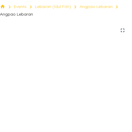
chevron_right
chevron_right
chevron_right
chevron_right
home
Events
Lebaran (Idul Fitri)
Angpao Lebaran
Angpao Lebaran
fullscreen