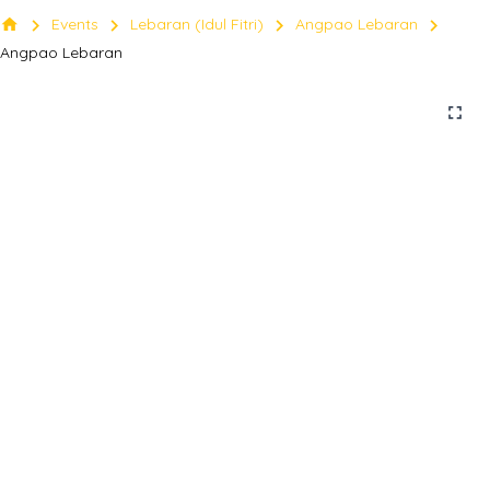
chevron_right
chevron_right
chevron_right
chevron_right
home
Events
Lebaran (Idul Fitri)
Angpao Lebaran
Angpao Lebaran
fullscreen