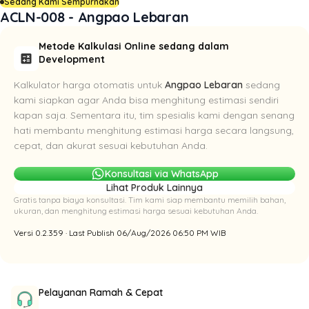
Sedang Kami Sempurnakan
ACLN-008 - Angpao Lebaran
Metode Kalkulasi Online sedang dalam
calculate
Development
Kalkulator harga otomatis untuk
Angpao Lebaran
sedang
kami siapkan agar Anda bisa menghitung estimasi sendiri
kapan saja. Sementara itu, tim spesialis kami dengan senang
hati membantu menghitung estimasi harga secara langsung,
cepat, dan akurat sesuai kebutuhan Anda.
Konsultasi via WhatsApp
Lihat Produk Lainnya
Gratis tanpa biaya konsultasi. Tim kami siap membantu memilih bahan,
ukuran, dan menghitung estimasi harga sesuai kebutuhan Anda.
Versi 0.2.359 · Last Publish 06/Aug/2026 06:50 PM WIB
Pelayanan Ramah & Cepat