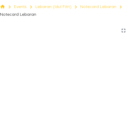
chevron_right
chevron_right
chevron_right
chevron_right
home
Events
Lebaran (Idul Fitri)
Notecard Lebaran
Notecard Lebaran
fullscreen