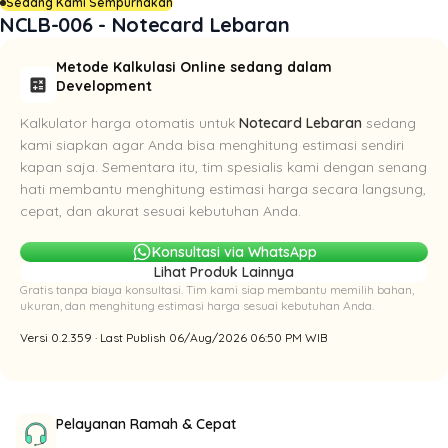
Sedang Kami Sempurnakan
NCLB-006 - Notecard Lebaran
Metode Kalkulasi Online sedang dalam
calculate
Development
Kalkulator harga otomatis untuk
Notecard Lebaran
sedang
kami siapkan agar Anda bisa menghitung estimasi sendiri
kapan saja. Sementara itu, tim spesialis kami dengan senang
hati membantu menghitung estimasi harga secara langsung,
cepat, dan akurat sesuai kebutuhan Anda.
Konsultasi via WhatsApp
Lihat Produk Lainnya
Gratis tanpa biaya konsultasi. Tim kami siap membantu memilih bahan,
ukuran, dan menghitung estimasi harga sesuai kebutuhan Anda.
Versi 0.2.359 · Last Publish 06/Aug/2026 06:50 PM WIB
Pelayanan Ramah & Cepat