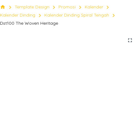
chevron_right
chevron_right
chevron_right
chevron_right
home
Template Design
Promosi
Kalender
chevron_right
chevron_right
Kalender Dinding
Kalender Dinding Spiral Tengah
Dst100 The Woven Heritage
fullscreen