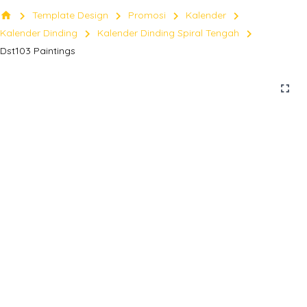
chevron_right
chevron_right
chevron_right
chevron_right
home
Template Design
Promosi
Kalender
chevron_right
chevron_right
Kalender Dinding
Kalender Dinding Spiral Tengah
Dst103 Paintings
fullscreen