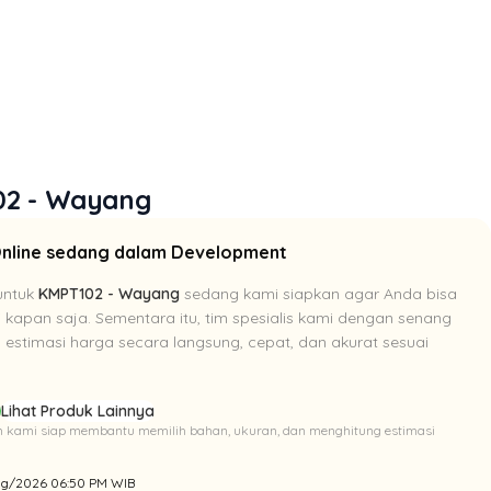
02 - Wayang
Online sedang dalam Development
untuk
KMPT102 - Wayang
sedang kami siapkan agar Anda bisa
i kapan saja. Sementara itu, tim spesialis kami dengan senang
estimasi harga secara langsung, cepat, dan akurat sesuai
p
Lihat Produk Lainnya
Tim kami siap membantu memilih bahan, ukuran, dan menghitung estimasi
/Aug/2026 06:50 PM WIB