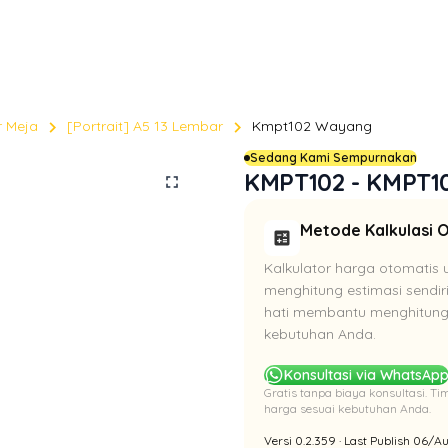
chevron_right
chevron_right
r Meja
[Portrait] A5 13 Lembar
Kmpt102 Wayang
Sedang Kami Sempurnakan
KMPT102 - KMPT1
fullscreen
Metode Kalkulasi 
calculate
Kalkulator harga otomatis 
menghitung estimasi sendir
hati membantu menghitung 
kebutuhan Anda.
Konsultasi via WhatsAp
Gratis tanpa biaya konsultasi. 
harga sesuai kebutuhan Anda.
Versi 0.2.359 · Last Publish 06