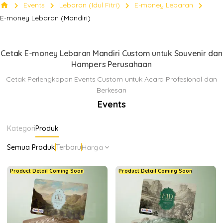
chevron_right
chevron_right
chevron_right
chevron_right
home
Events
Lebaran (Idul Fitri)
E-money Lebaran
(Mandiri)
E-money Lebaran (Mandiri)
Klik Di sini
keyboard_arrow_down
Cetak E-money Lebaran Mandiri Custom untuk Souvenir dan
Hampers Perusahaan
Cetak Perlengkapan Events Custom untuk Acara Profesional dan
Berkesan
Events
Kategori
Produk
Semua Produk
Terbaru
Harga
expand_more
Product Detail Coming Soon
Product Detail Coming Soon