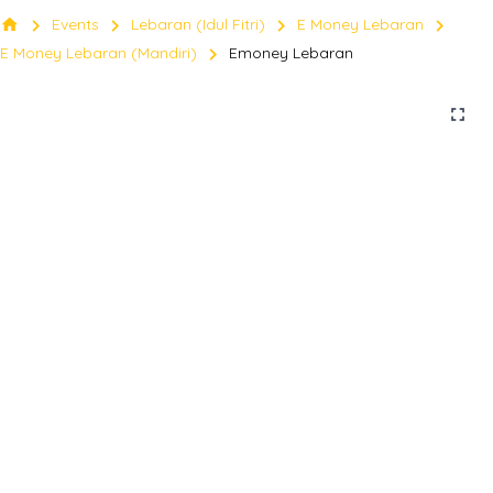
chevron_right
chevron_right
chevron_right
chevron_right
home
Events
Lebaran (Idul Fitri)
E Money Lebaran
chevron_right
E Money Lebaran (Mandiri)
Emoney Lebaran
fullscreen