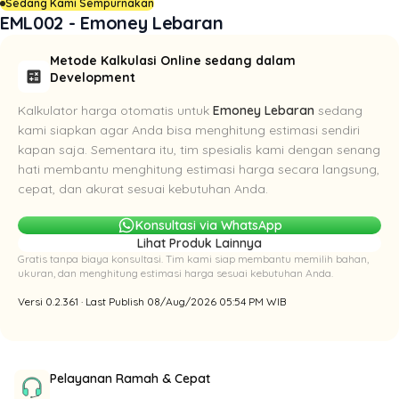
Sedang Kami Sempurnakan
EML002 - Emoney Lebaran
Metode Kalkulasi Online sedang dalam
calculate
Development
Kalkulator harga otomatis untuk
Emoney Lebaran
sedang
kami siapkan agar Anda bisa menghitung estimasi sendiri
kapan saja. Sementara itu, tim spesialis kami dengan senang
hati membantu menghitung estimasi harga secara langsung,
cepat, dan akurat sesuai kebutuhan Anda.
Konsultasi via WhatsApp
Lihat Produk Lainnya
Gratis tanpa biaya konsultasi. Tim kami siap membantu memilih bahan,
ukuran, dan menghitung estimasi harga sesuai kebutuhan Anda.
Versi 0.2.361 · Last Publish 08/Aug/2026 05:54 PM WIB
Pelayanan Ramah & Cepat