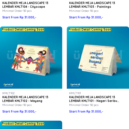
KALENDER MEJA LANDSCAPE 13
KALENDER MEJA LANDSCAPE 13
LEMBAR KMLT104 - Cityscape
LEMBAR KMLT103 - Paintings
Minimal Order 50 pcs
Minimal Order 50 pcs
Start From Rp 31.000,-
Start From Rp 31.000,-
Product Detail Coming Soon
Product Detail Coming Soon
KMLT102
KMLT101
KALENDER MEJA LANDSCAPE 13
KALENDER MEJA LANDSCAPE 13
LEMBAR KMLT102 - Wayang
LEMBAR KMLT101 - Negeri Seribu
Busana
Minimal Order 50 pcs
Minimal Order 50 pcs
Start From Rp 31.000,-
Start From Rp 31.000,-
Product Detail Coming Soon