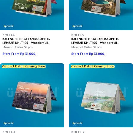
KMLT106
KMLT105
KALENDER MEJA LANDSCAPE 13
KALENDER MEJA LANDSCAPE 13
LEMBAR KMLT105 - Wonderfull
LEMBAR KMLT105 - Wonderfull
Indonesia
Indonesia
Minimal Order 50 pcs
Minimal Order 50 pcs
Start From Rp 31.000,-
Start From Rp 31.000,-
Product Detail Coming Soon
Product Detail Coming Soon
KMLT104
KMLT103