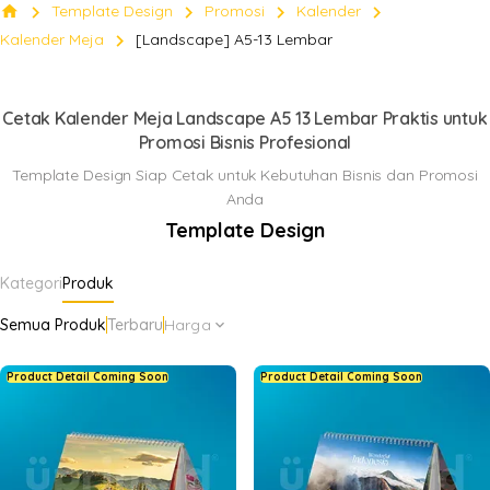
chevron_right
chevron_right
chevron_right
chevron_right
home
Template Design
Promosi
Kalender
Kalender
chevron_right
Kalender Meja
[Landscape] A5-13 Lembar
Klik Disini
keyboard_arrow_down
Cetak Kalender Meja Landscape A5 13 Lembar Praktis untuk
Promosi Bisnis Profesional
Template Design Siap Cetak untuk Kebutuhan Bisnis dan Promosi
Anda
Template Design
Kategori
Produk
Semua Produk
Terbaru
Harga
expand_more
Product Detail Coming Soon
Product Detail Coming Soon